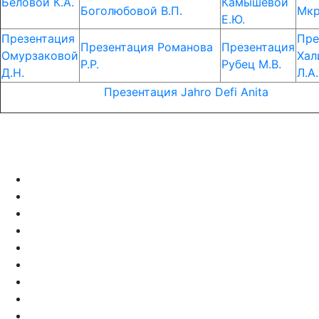
Беловой К.А.
Камышевой
Боголюбовой В.П.
Мкр
Е.Ю.
Презентация
Пре
Презентация Романова
Презентация
Омурзаковой
Хал
Р.Р.
Рубец М.В.
Д.Н.
Л.А.
Презентация Jahro Defi Anita