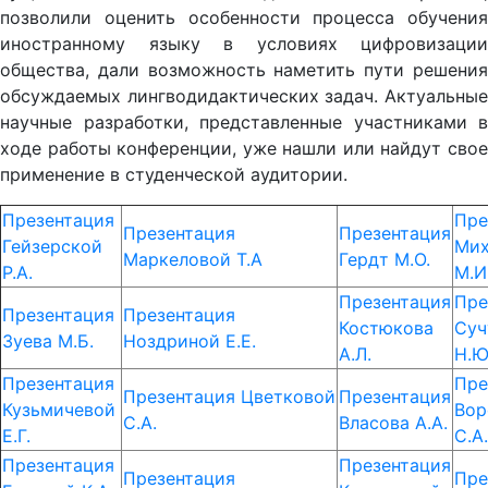
позволили оценить особенности процесса обучения
иностранному языку в условиях цифровизации
общества, дали возможность наметить пути решения
обсуждаемых лингводидактических задач. Актуальные
научные разработки, представленные участниками в
ходе работы конференции, уже нашли или найдут свое
применение в студенческой аудитории.
Презентация
Пре
Презентация
Презентация
Гейзерской
Мих
Маркеловой Т.А
Гердт М.О.
Р.А.
М.И
Презентация
Пре
Презентация
Презентация
Костюкова
Суч
Зуева М.Б.
Ноздриной Е.Е.
А.Л.
Н.Ю
Презентация
Пре
Презентация
Цветковой
Презентация
Кузьмичевой
Вор
С.А.
Власова А.А.
Е.Г.
С.А.
Презентация
Презентация
Презентация
Пре