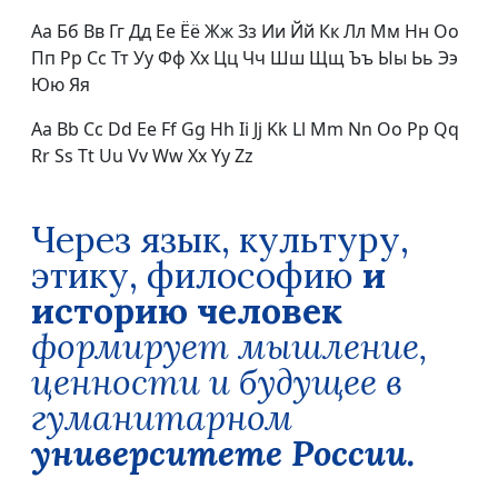
Аа Бб Вв Гг Дд Ее Ёё Жж Зз Ии Йй Кк Лл Мм Нн Оо
Пп Рр Сс Тт Уу Фф Хх Цц Чч Шш Щщ Ъъ Ыы Ьь Ээ
Юю Яя
Aa Bb Cc Dd Ee Ff Gg Hh Ii Jj Kk Ll Mm Nn Oo Pp Qq
Rr Ss Tt Uu Vv Ww Xx Yy Zz
Через язык, культуру,
этику, философию
и
историю человек
формирует мышление,
ценности и будущее в
гуманитарном
университете России.