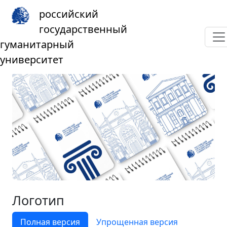
российский
Фирменный стиль РГГУ
государственный
Логотип
Графические элементы
Цветовая
гуманитарный
схема
Типографическая система
Паттерны
университет
Материалы для скачивания
Логотип
Полная версия
Упрощенная версия