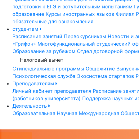
подготовки к ЕГЭ и вступительным испытаниям
Г
образование
Курсы иностранных языков
Филиал Р
обязательные для ознакомления
студентам
Расписание занятий
Первокурсникам
Новости и а
«Грифон»
Многофункциональный студенческий оф
Образование за рубежом
Отдел договорной форм
Налоговый вычет
Стипендиальные программы
Общежитие
Выпускн
Психологическая служба
Экосистема стартапов Р
Преподавателям
Личный кабинет преподавателя
Расписание занят
(работников университета)
Поддержка научных и
Деятельность
Образовательная
Научная
Международная
Общест