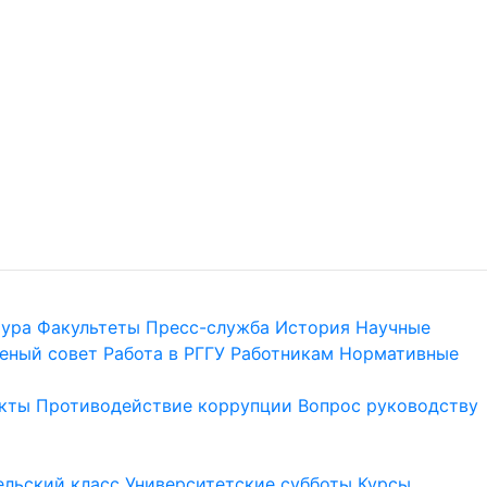
тура
Факультеты
Пресс-служба
История
Научные
еный совет
Работа в РГГУ
Работникам
Нормативные
кты
Противодействие коррупции
Вопрос руководству
льский класс
Университетские субботы
Курсы