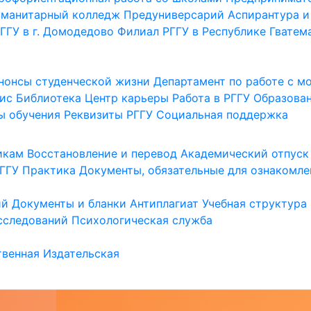
уманитарный колледж
Предуниверсарий
Аспирантура и
ГГУ в г. Домодедово
Филиал РГГУ в Республике Гватем
нонсы студенческой жизни
Департамент по работе с 
ис
Библиотека
Центр карьеры
Работа в РГГУ
Образова
ы обучения
Реквизиты РГГУ
Социальная поддержка
икам
Восстановление и перевод
Академический отпуск
ГГУ
Практика
Документы, обязательные для ознакомле
ий
Документы и бланки
Антиплагиат
Учебная структура
сследований
Психологическая служба
венная
Издательская