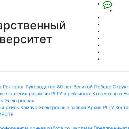
арственный
верситет
р
Ректорат
Руководство
80 лет Великой Победе
Струк
и стратегия развития
РГГУ в рейтингах
Кто есть кто
Уч
ть
Электронная
й стиль
Кампус
Электронные заявки
Архив РГГУ
Конта
МЕСТЕ
рофориентационная работа со школами
Предпринимате