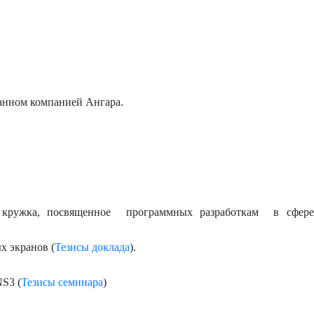
ванном компанией Ангара.
о кружка, посвященное программных разработкам в сфер
х экранов (
Тезисы доклада
).
S3 (
Тезисы семинара
)