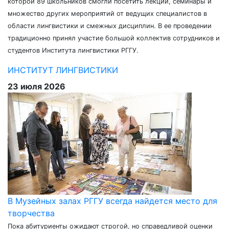
которой 89 школьников смогли посетить лекции, семинары и
множество других мероприятий от ведущих специалистов в
области лингвистики и смежных дисциплин. В ее проведении
традиционно принял участие большой коллектив сотрудников и
студентов Института лингвистики РГГУ.
ИНСТИТУТ ЛИНГВИСТИКИ
23 июля 2026
В Музейных залах РГГУ всегда найдется место для
творчества
Пока абитуриенты ожидают строгой, но справедливой оценки