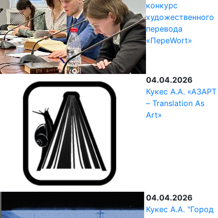
конкурс
художественного
перевода
«ПереWort»
04.04.2026
Кукес А.А. «АЗАРТ
– Translation Аs
Аrt»
04.04.2026
Кукес А.А. "Город