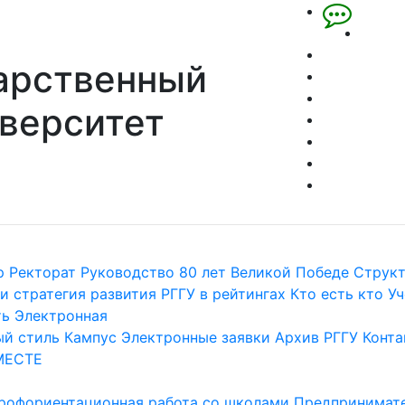
арственный
верситет
р
Ректорат
Руководство
80 лет Великой Победе
Струк
и стратегия развития
РГГУ в рейтингах
Кто есть кто
Уч
ть
Электронная
й стиль
Кампус
Электронные заявки
Архив РГГУ
Конта
МЕСТЕ
рофориентационная работа со школами
Предпринимате