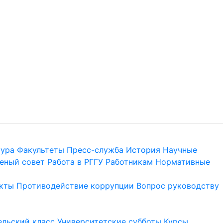
тура
Факультеты
Пресс-служба
История
Научные
еный совет
Работа в РГГУ
Работникам
Нормативные
кты
Противодействие коррупции
Вопрос руководству
льский класс
Университетские субботы
Курсы