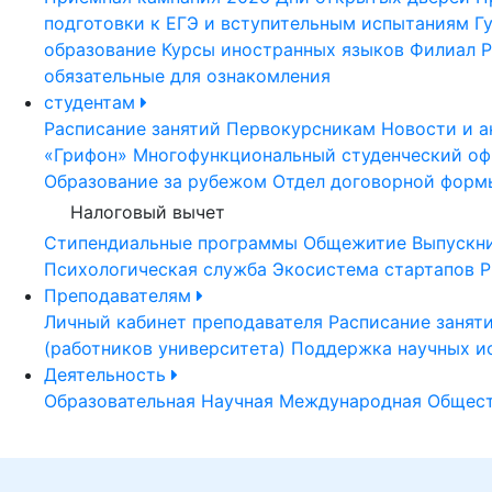
подготовки к ЕГЭ и вступительным испытаниям
Г
образование
Курсы иностранных языков
Филиал Р
обязательные для ознакомления
студентам
Расписание занятий
Первокурсникам
Новости и а
«Грифон»
Многофункциональный студенческий оф
Образование за рубежом
Отдел договорной форм
Налоговый вычет
Стипендиальные программы
Общежитие
Выпускн
Психологическая служба
Экосистема стартапов Р
Преподавателям
Личный кабинет преподавателя
Расписание занят
(работников университета)
Поддержка научных и
Деятельность
Образовательная
Научная
Международная
Общест