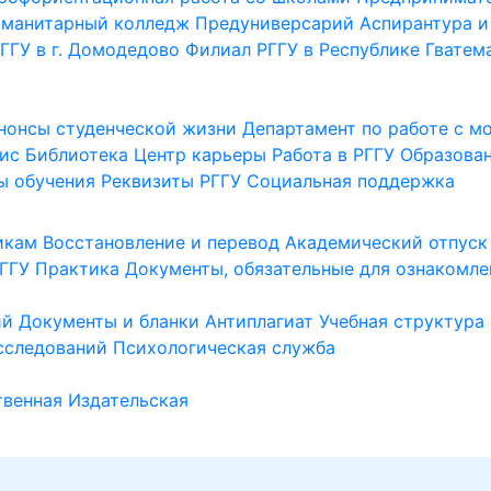
уманитарный колледж
Предуниверсарий
Аспирантура и
ГГУ в г. Домодедово
Филиал РГГУ в Республике Гватем
нонсы студенческой жизни
Департамент по работе с 
ис
Библиотека
Центр карьеры
Работа в РГГУ
Образова
ы обучения
Реквизиты РГГУ
Социальная поддержка
икам
Восстановление и перевод
Академический отпуск
ГГУ
Практика
Документы, обязательные для ознакомле
ий
Документы и бланки
Антиплагиат
Учебная структура
сследований
Психологическая служба
венная
Издательская