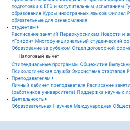
подготовки к ЕГЭ и вступительным испытаниям
Г
образование
Курсы иностранных языков
Филиал Р
обязательные для ознакомления
студентам
Расписание занятий
Первокурсникам
Новости и а
«Грифон»
Многофункциональный студенческий оф
Образование за рубежом
Отдел договорной форм
Налоговый вычет
Стипендиальные программы
Общежитие
Выпускн
Психологическая служба
Экосистема стартапов Р
Преподавателям
Личный кабинет преподавателя
Расписание занят
(работников университета)
Поддержка научных и
Деятельность
Образовательная
Научная
Международная
Общест