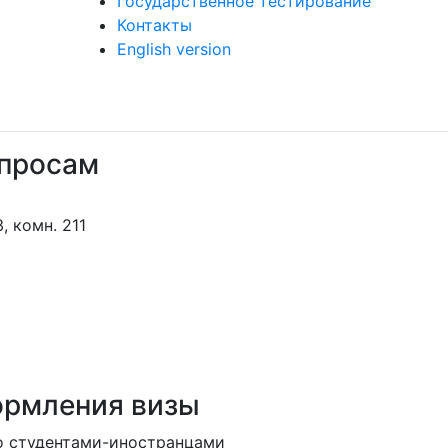
Государственное тестирование
Контакты
English version
опросам
а
, комн. 211
ормления визы
со студентами-иностранцами