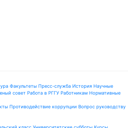
тура
Факультеты
Пресс-служба
История
Научные
еный совет
Работа в РГГУ
Работникам
Нормативные
кты
Противодействие коррупции
Вопрос руководству
льский класс
Университетские субботы
Курсы