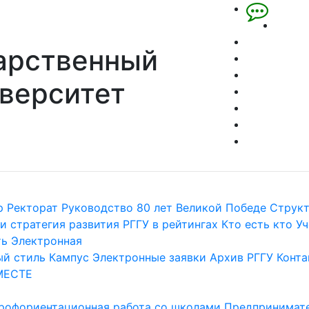
арственный
верситет
р
Ректорат
Руководство
80 лет Великой Победе
Струк
и стратегия развития
РГГУ в рейтингах
Кто есть кто
Уч
ть
Электронная
й стиль
Кампус
Электронные заявки
Архив РГГУ
Конта
МЕСТЕ
рофориентационная работа со школами
Предпринимате