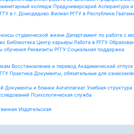
уманитарный колледж
Предуниверсарий
Аспирантура и
ГГУ в г. Домодедово
Филиал РГГУ в Республике Гватем
нонсы студенческой жизни
Департамент по работе с 
ис
Библиотека
Центр карьеры
Работа в РГГУ
Образова
ы обучения
Реквизиты РГГУ
Социальная поддержка
икам
Восстановление и перевод
Академический отпуск
ГГУ
Практика
Документы, обязательные для ознакомле
ий
Документы и бланки
Антиплагиат
Учебная структура
сследований
Психологическая служба
венная
Издательская