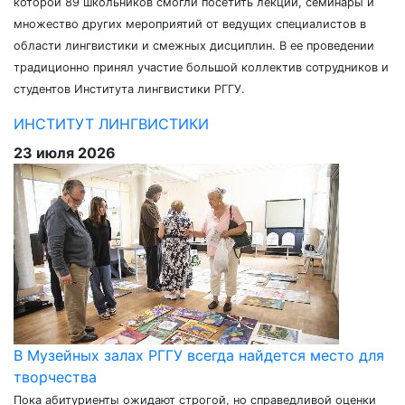
которой 89 школьников смогли посетить лекции, семинары и
множество других мероприятий от ведущих специалистов в
области лингвистики и смежных дисциплин. В ее проведении
традиционно принял участие большой коллектив сотрудников и
студентов Института лингвистики РГГУ.
ИНСТИТУТ ЛИНГВИСТИКИ
23 июля 2026
В Музейных залах РГГУ всегда найдется место для
творчества
Пока абитуриенты ожидают строгой, но справедливой оценки