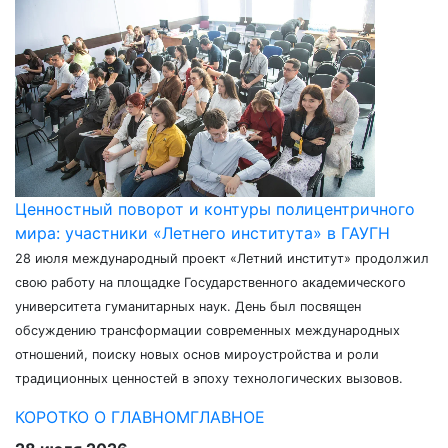
Ценностный поворот и контуры полицентричного
мира: участники «Летнего института» в ГАУГН
28 июля международный проект «Летний институт» продолжил
свою работу на площадке Государственного академического
университета гуманитарных наук. День был посвящен
обсуждению трансформации современных международных
отношений, поиску новых основ мироустройства и роли
традиционных ценностей в эпоху технологических вызовов.
КОРОТКО О ГЛАВНОМ
ГЛАВНОЕ