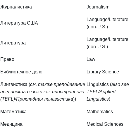
Language/Literature
Литература США
(non-U.S.)
Language/Literature
Литература
(non-U.S.)
Право
Law
Библиотечное дело
Library Science
Лингвистика (
см. также преподавание
Linguistics (
also see
английского языка как иностранного
TEFL/Applied
(TEFL)/Прикладная лингвистика
))
Linguistics
)
Математика
Mathematics
Медицина
Medical Sciences
Музыковедение
Music/Music Studies