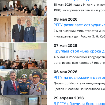
18 мая 2026 года в Институте ме
1991): историческая память и уро
08 мая 2026
РГГУ развивает сотруднич
7 мая в здании Министерства ино
иностранных дел России З. Н. К
07 мая 2026
Круглый стол «Без срока да
4–5 мая в Российском государств
организованные кафедрой иностр
06 мая 2026
РГГУ на возложении цвето
Директор Института международн
цветов к Могиле Неизвестного Со
29 апреля 2026
В РГГУ обсудили безопасн