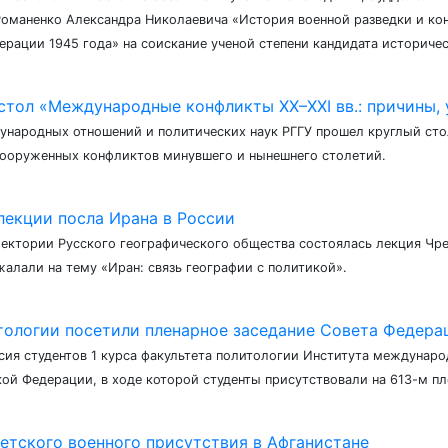
Романенко Александра Николаевича «История военной разведки и ко
рации 1945 года» на соискание ученой степени кандидата исторически
стол «Международные конфликты XX–XXI вв.: причины, 
дународных отношений и политических наук РГГУ прошел круглый сто
ооруженных конфликтов минувшего и нынешнего столетий.
лекции посла Ирана в России
лектории Русского географического общества состоялась лекция Чр
алали на тему «Иран: связь географии с политикой».
тологии посетили пленарное заседание Совета Федера
рсия студентов 1 курса факультета политологии Института междунар
ой Федерации, в ходе которой студенты присутствовали на 613-м п
ветского военного присутствия в Афганистане