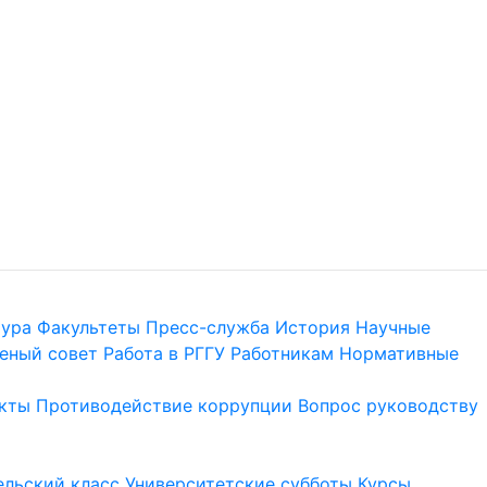
тура
Факультеты
Пресс-служба
История
Научные
еный совет
Работа в РГГУ
Работникам
Нормативные
кты
Противодействие коррупции
Вопрос руководству
льский класс
Университетские субботы
Курсы