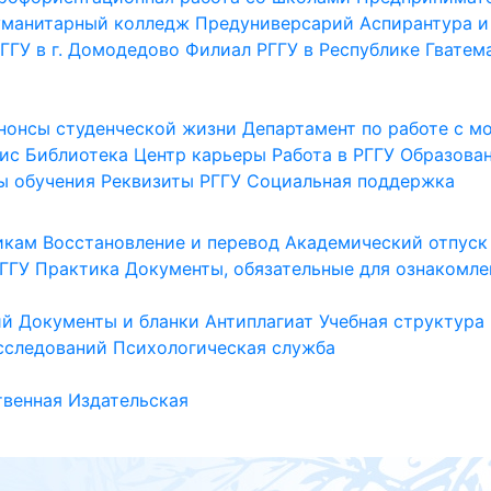
уманитарный колледж
Предуниверсарий
Аспирантура и
ГГУ в г. Домодедово
Филиал РГГУ в Республике Гватем
нонсы студенческой жизни
Департамент по работе с 
ис
Библиотека
Центр карьеры
Работа в РГГУ
Образова
ы обучения
Реквизиты РГГУ
Социальная поддержка
икам
Восстановление и перевод
Академический отпуск
ГГУ
Практика
Документы, обязательные для ознакомле
ий
Документы и бланки
Антиплагиат
Учебная структура
сследований
Психологическая служба
венная
Издательская