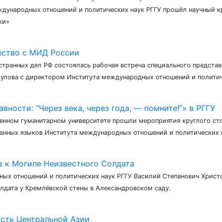
ждународных отношений и политических наук РГГУ прошёл научный кр
ки»
ество с МИД России
странных дел РФ состоялась рабочая встреча специального представ
абулова с директором Института международных отношений и политич
вности: “Через века, через года, — помните!”» в РГГУ
енном гуманитарном университете прошли мероприятия круглого стола
анных языков Института международных отношений и политических 
в к Могиле Неизвестного Солдата
ых отношений и политических наук РГГУ Василий Степанович Христ
лдата у Кремлёвской стены в Александровском саду.
ость Центральной Азии