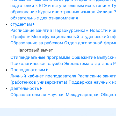
подготовки к ЕГЭ и вступительным испытаниям
Г
образование
Курсы иностранных языков
Филиал Р
обязательные для ознакомления
студентам
Расписание занятий
Первокурсникам
Новости и а
«Грифон»
Многофункциональный студенческий оф
Образование за рубежом
Отдел договорной форм
Налоговый вычет
Стипендиальные программы
Общежитие
Выпускн
Психологическая служба
Экосистема стартапов Р
Преподавателям
Личный кабинет преподавателя
Расписание занят
(работников университета)
Поддержка научных и
Деятельность
Образовательная
Научная
Международная
Общест