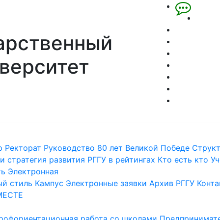
арственный
верситет
р
Ректорат
Руководство
80 лет Великой Победе
Струк
и стратегия развития
РГГУ в рейтингах
Кто есть кто
Уч
ть
Электронная
й стиль
Кампус
Электронные заявки
Архив РГГУ
Конта
МЕСТЕ
рофориентационная работа со школами
Предпринимате