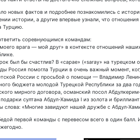
ало новых фактов и подробнее познакомились с истор
ии истории, а другие впервые узнали, что отношения 
а Турцию.
 ответить соревнующимся командам:
г моего врага — мой друг» в контексте отношений наши
лике.
урок был бы счастлив? В «сарае» («saray» на турецком 
ы Россия помогла Турции в очень важный момент, когда
етской России с просьбой о помощи — Владимир Ленин 
ного бюджета молодой Турецкой Республики за два го
йского мирного договора, османский посол Абдулкерим
подарки султана Абдул-Хамида I из золота и бриллиан
 слова: «Многие завидуют нашей дружбе с Абдул-Хамид
едой первой команды с перевесом всего в один балл. 
ежегодно.