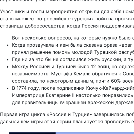
Участники и гости мероприятия открыли для себя нем
стало множество российско-турецких войн на протяжен
страницы добрососедства, когда Россия поддерживал
Вот несколько вопросов, на которые нужно было
Когда прозвучала и кем была сказана фраза «вра
принял решение помочь молодой Турецкой респуб
Где ни за что бы не согласился жить русский, а т
Между Россией и Турцией было 12 войн, но однажд
независимость, Мустафа Кемаль обратился к Сов
составила, по некоторым данным, почти 60% воен
В 1774 году, после подписания Кючук-Кайнарджи
Императрице Екатерине II настолько понравились 
для правительницы вчерашней вражеской державы
Первая игра цикла «Россия и Турция» завершилась поб
дальнейшем игры этой серии планируется проводить 