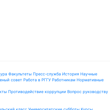
тура
Факультеты
Пресс-служба
История
Научные
еный совет
Работа в РГГУ
Работникам
Нормативные
кты
Противодействие коррупции
Вопрос руководству
льский класс
Университетские субботы
Курсы