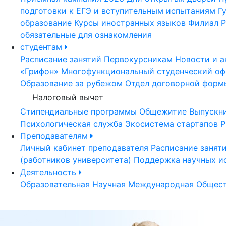
подготовки к ЕГЭ и вступительным испытаниям
Г
образование
Курсы иностранных языков
Филиал Р
обязательные для ознакомления
студентам
Расписание занятий
Первокурсникам
Новости и а
«Грифон»
Многофункциональный студенческий оф
Образование за рубежом
Отдел договорной форм
Налоговый вычет
Стипендиальные программы
Общежитие
Выпускн
Психологическая служба
Экосистема стартапов Р
Преподавателям
Личный кабинет преподавателя
Расписание занят
(работников университета)
Поддержка научных и
Деятельность
Образовательная
Научная
Международная
Общест