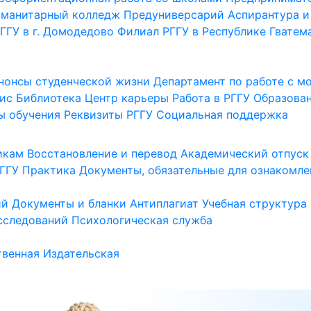
уманитарный колледж
Предуниверсарий
Аспирантура и
ГГУ в г. Домодедово
Филиал РГГУ в Республике Гватем
нонсы студенческой жизни
Департамент по работе с 
ис
Библиотека
Центр карьеры
Работа в РГГУ
Образова
ы обучения
Реквизиты РГГУ
Социальная поддержка
икам
Восстановление и перевод
Академический отпуск
ГГУ
Практика
Документы, обязательные для ознакомле
ий
Документы и бланки
Антиплагиат
Учебная структура
сследований
Психологическая служба
венная
Издательская