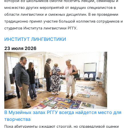
которой 89 школьников смогли посетить лекции, семинары и
множество других мероприятий от ведущих специалистов в
области лингвистики и смежных дисциплин. В ее проведении
традиционно принял участие большой коллектив сотрудников и
студентов Института лингвистики РГГУ.
ИНСТИТУТ ЛИНГВИСТИКИ
23 июля 2026
В Музейных залах РГГУ всегда найдется место для
творчества
Пока абитуриенты ожидают строгой, но справедливой оценки