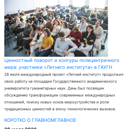
Ценностный поворот и контуры полицентричного
мира: участники «Летнего института» в ГАУГН
28 июля международный проект «Летний институт» продолжил
свою работу на площадке Государственного академического
университета гуманитарных наук. День был посвящен
обсуждению трансформации современных международных
отношений, поиску новых основ мироустройства и роли
традиционных ценностей в эпоху технологических вызовов.
КОРОТКО О ГЛАВНОМ
ГЛАВНОЕ