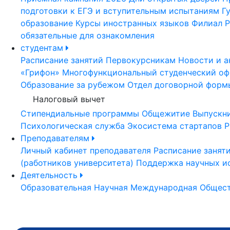
подготовки к ЕГЭ и вступительным испытаниям
Г
образование
Курсы иностранных языков
Филиал Р
обязательные для ознакомления
студентам
Расписание занятий
Первокурсникам
Новости и а
«Грифон»
Многофункциональный студенческий оф
Образование за рубежом
Отдел договорной форм
Налоговый вычет
Стипендиальные программы
Общежитие
Выпускн
Психологическая служба
Экосистема стартапов Р
Преподавателям
Личный кабинет преподавателя
Расписание занят
(работников университета)
Поддержка научных и
Деятельность
Образовательная
Научная
Международная
Общест