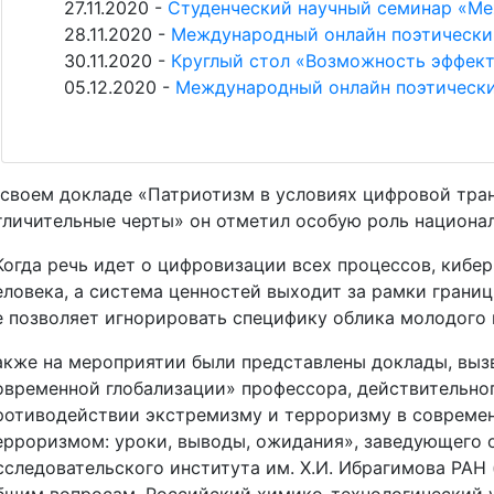
27.11.2020 -
Cтуденческий научный семинар «М
28.11.2020 -
Международный онлайн поэтический
30.11.2020 -
Круглый стол «Возможность эффект
05.12.2020 -
Международный онлайн поэтически
 своем докладе «Патриотизм в условиях цифровой тра
тличительные черты» он отметил особую роль национа
Когда речь идет о цифровизации всех процессов, кибе
еловека, а система ценностей выходит за рамки границ
е позволяет игнорировать специфику облика молодого 
акже на мероприятии были представлены доклады, выз
овременной глобализации» профессора, действительног
ротиводействии экстремизму и терроризму в современ
ерроризмом: уроки, выводы, ожидания», заведующего 
сследовательского института им. Х.И. Ибрагимова РАН