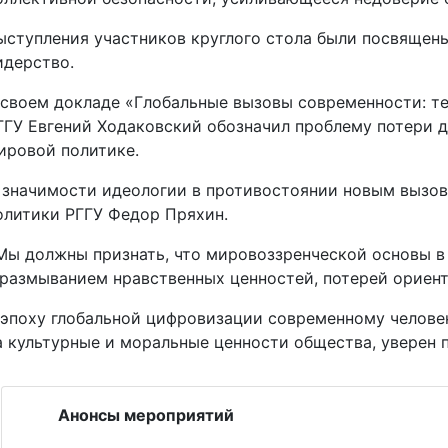
ыступления участников круглого стола были посвящены
идерство.
 своем докладе «Глобальные вызовы современности: 
ГГУ Евгений Ходаковский обозначил проблему потери д
ировой политике.
 значимости идеологии в противостоянии новым вызов
олитики РГГУ Федор Пряхин.
Мы должны признать, что мировоззренческой основы в 
 размыванием нравственных ценностей, потерей ориент
 эпоху глобальной цифровизации современному человек
а культурные и моральные ценности общества, уверен
Анонсы мероприятий