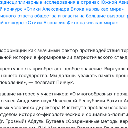
еждисциплинарные исследования в странах Южной Ази
 конкурс «Стихи Александра Блока на языках мира»
ивного ответа общества и власти на большие вызовы:
й конкурс «Стихи Афанасия Фета на языках мира»
нсформации как значимый фактор противодействия те
льной истории в формировании патриотического станд
рпреступность приобретает особое значение. Виртуаль
 нашего государства. Мы должны уважать память прошл
поколения», — полагает Пинчук.
вавшие интерес у участников: «О многообразных прояв
о член Академии наук Чеченской Республики Вахита А
ных условиях» директора Института проблем безопас
отделом историко-филологических и социально-полити
 (г. Грозный) Абдулы Бугаева «Современные методы ве