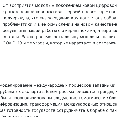
От восприятия молодым поколением новой цифровой 
краткосрочной перспективе. Первый проректор – про
подчеркнула, что «на заседании круглого стола собр
проблематики и в ее осмыслении на новом качествен
результаты нашей работы с американскими, и европ
сегодня. Важно рассмотреть логику мышления наших
COVID-19 и те угрозы, которые нарастают в совреме
: моделирование международных процессов западными 
зарубежных экспертов. В нем рассматриваются тренды,
е были проанализированы следующие тематические блок
ифровизация, трансформация международных отношени
бая готовность государств сотрудничать в борьбе с п
общества к власти.