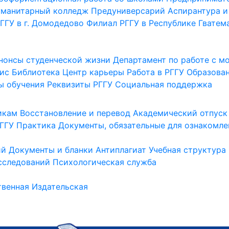
уманитарный колледж
Предуниверсарий
Аспирантура и
ГГУ в г. Домодедово
Филиал РГГУ в Республике Гватем
нонсы студенческой жизни
Департамент по работе с 
ис
Библиотека
Центр карьеры
Работа в РГГУ
Образова
ы обучения
Реквизиты РГГУ
Социальная поддержка
икам
Восстановление и перевод
Академический отпуск
ГГУ
Практика
Документы, обязательные для ознакомле
ий
Документы и бланки
Антиплагиат
Учебная структура
сследований
Психологическая служба
венная
Издательская