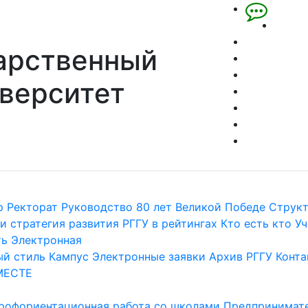
арственный
верситет
р
Ректорат
Руководство
80 лет Великой Победе
Струк
и стратегия развития
РГГУ в рейтингах
Кто есть кто
Уч
ть
Электронная
й стиль
Кампус
Электронные заявки
Архив РГГУ
Конта
МЕСТЕ
рофориентационная работа со школами
Предпринимате