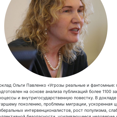
оклад Ольги Павленко «Угрозы реальные и фантомные
одготовлен на основе анализа публикаций более 1100 
роцессы и внутригосударственную повестку. В доклад
таршему поколению, проблемы миграции, ускоренная ц
иберальных интервенционалистов, рост популизма, сла
оллективной безопасности, усиливающееся недоверие 