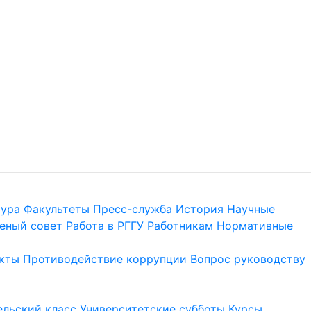
тура
Факультеты
Пресс-служба
История
Научные
еный совет
Работа в РГГУ
Работникам
Нормативные
кты
Противодействие коррупции
Вопрос руководству
льский класс
Университетские субботы
Курсы