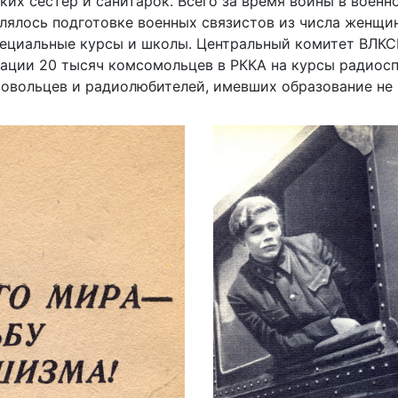
ких сестер и санитарок. Всего за время войны в воен
лось подготовке военных связистов из числа женщин,
специальные курсы и школы. Центральный комитет ВЛК
зации 20 тысяч комсомольцев в РККА на курсы радиосп
овольцев и радиолюбителей, имевших образование не 