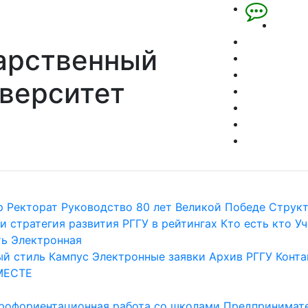
арственный
верситет
р
Ректорат
Руководство
80 лет Великой Победе
Струк
и стратегия развития
РГГУ в рейтингах
Кто есть кто
Уч
ть
Электронная
й стиль
Кампус
Электронные заявки
Архив РГГУ
Конта
МЕСТЕ
рофориентационная работа со школами
Предпринимате