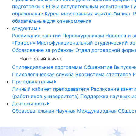
подготовки к ЕГЭ и вступительным испытаниям
Г
образование
Курсы иностранных языков
Филиал Р
обязательные для ознакомления
студентам
Расписание занятий
Первокурсникам
Новости и а
«Грифон»
Многофункциональный студенческий оф
Образование за рубежом
Отдел договорной форм
Налоговый вычет
Стипендиальные программы
Общежитие
Выпускн
Психологическая служба
Экосистема стартапов Р
Преподавателям
Личный кабинет преподавателя
Расписание занят
(работников университета)
Поддержка научных и
Деятельность
Образовательная
Научная
Международная
Общест