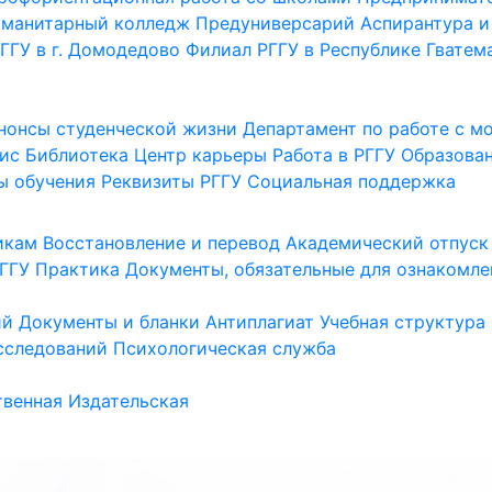
уманитарный колледж
Предуниверсарий
Аспирантура и
ГГУ в г. Домодедово
Филиал РГГУ в Республике Гватем
нонсы студенческой жизни
Департамент по работе с 
ис
Библиотека
Центр карьеры
Работа в РГГУ
Образова
ы обучения
Реквизиты РГГУ
Социальная поддержка
икам
Восстановление и перевод
Академический отпуск
ГГУ
Практика
Документы, обязательные для ознакомле
ий
Документы и бланки
Антиплагиат
Учебная структура
сследований
Психологическая служба
венная
Издательская