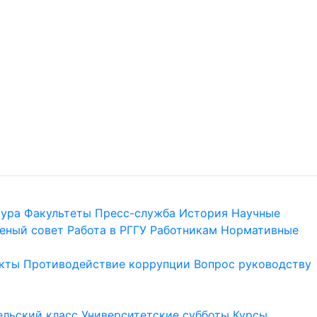
тура
Факультеты
Пресс-служба
История
Научные
еный совет
Работа в РГГУ
Работникам
Нормативные
кты
Противодействие коррупции
Вопрос руководству
льский класс
Университетские субботы
Курсы