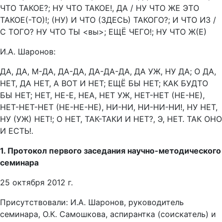
ЧТО ТАКОЕ?; НУ ЧТО ТАКОЕ!, ДА / НУ ЧТО ЖЕ ЭТО
ТАКОЕ(-ТО)!; (НУ) И ЧТО (ЗДЕСЬ) ТАКОГО?; И ЧТО ИЗ /
С ТОГО? НУ ЧТО ТЫ <вы>; ЕЩЁ ЧЕГО!; НУ ЧТО Ж(Е)
И.А. Шаронов:
ДА, ДА, М-ДА, ДА-ДА, ДА-ДА-ДА, ДА УЖ, НУ ДА; О ДА,
НЕТ, ДА НЕТ, А ВОТ И НЕТ; ЕЩЁ БЫ НЕТ; КАК БУДТО
БЫ НЕТ; НЕТ, НЕ-Е, НЕА, НЕТ УЖ, НЕТ-НЕТ (НЕ-НЕ),
НЕТ-НЕТ-НЕТ (НЕ-НЕ-НЕ), НИ-НИ, НИ-НИ-НИ!, НУ НЕТ,
НУ (УЖ) НЕТ!; О НЕТ, ТАК-ТАКИ И НЕТ?, Э, НЕТ. ТАК ОНО
И ЕСТЬ!.
1. Протокол первого заседания научно-методического
семинара
25 октября 2012 г.
Присутствовали: И.А. Шаронов, руководитель
семинара, О.К. Самошкова, аспирантка (соискатель) и