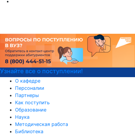
айте все о поступлении!
Де
О кафедре
Персоналии
Партнеры
Как поступить
Образование
Наука
Методическая работа
Библиотека