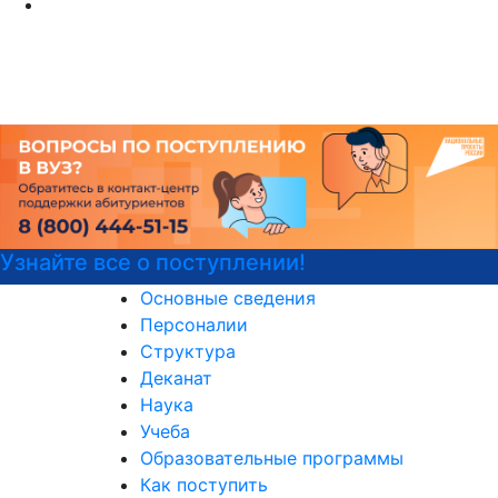
айте все о поступлении!
Де
Основные сведения
Персоналии
Структура
Деканат
Наука
Учеба
Образовательные программы
Как поступить