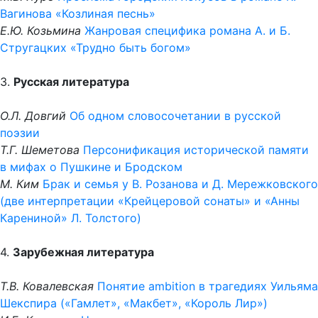
Вагинова «Козлиная песнь»
Е.Ю. Козьмина
Жанровая специфика романа А. и Б.
Стругацких «Трудно быть богом»
3.
Русская литература
О.Л. Довгий
Об одном словосочетании в русской
поэзии
Т.Г. Шеметова
Персонификация исторической памяти
в мифах о Пушкине и Бродском
М. Ким
Брак и семья у В. Розанова и Д. Мережковского
(две интерпретации «Крейцеровой сонаты» и «Анны
Карениной» Л. Толстого)
4.
Зарубежная литература
Т.В. Ковалевская
Понятие ambition в трагедиях Уильяма
Шекспира («Гамлет», «Макбет», «Король Лир»)