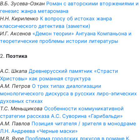
В.Б. Зусева-Озкан
Роман с авторскими вторжениями и
генезис жанра метаромана
Н.Н. Кириленко
К вопросу об истоках жанра
классического детектива (заметки)
И.Г. Аксенов
«Демон теории» Антуана Компаньона и
теоретические проблемы истории литературы
2.
Поэтика
А.С. Шкапа
Древнерусский памятник «Страсти
Христовы» как романная структура
А.М. Петров
О трех типах диалогизации
монологического дискурса в русских лиро-эпических
духовных стихах
Т.С. Меньщикова
Особенности коммуникативной
стратегии рассказа А.С. Суворина «Гарибальди»
А.М. Павлов
Позиция читателя / зрителя в монодраме
Л.Н. Андреева «Черные маски»
М.В. Яуре
Проблема городских локусов в романе К.