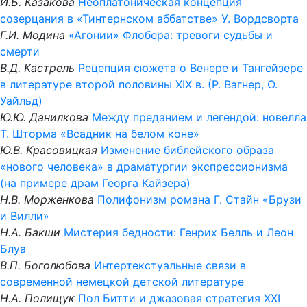
И.Б. Казакова
Неоплатоническая концепция
созерцания в «Тинтернском аббатстве» У. Вордсворта
Г.И. Модина
«Агонии» Флобера: тревоги судьбы и
смерти
В.Д. Кастрель
Рецепция сюжета о Венере и Тангейзере
в литературе второй половины XIX в. (Р. Вагнер, О.
Уайльд)
Ю.Ю. Данилкова
Между преданием и легендой: новелла
Т. Шторма «Всадник на белом коне»
Ю.В. Красовицкая
Изменение библейского образа
«нового человека» в драматургии экспрессионизма
(на примере драм Георга Кайзера)
Н.В. Морженкова
Полифонизм романа Г. Стайн «Брузи
и Вилли»
Н.А. Бакши
Мистерия бедности: Генрих Белль и Леон
Блуа
В.П. Боголюбова
Интертекстуальные связи в
современной немецкой детской литературе
Н.А. Полищук
Пол Битти и джазовая стратегия XXI