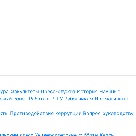
тура
Факультеты
Пресс-служба
История
Научные
еный совет
Работа в РГГУ
Работникам
Нормативные
кты
Противодействие коррупции
Вопрос руководству
льский класс
Университетские субботы
Курсы