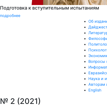
РГГУ — территория вежливости
подробнее
Об издан
Дайджес
Литерату
Философи
Политоло
Психолог
Экономик
Вопросы 
Информат
Евразийс
Наука и 
Авторам 
English
№ 2 (2021)