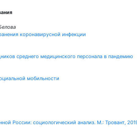
вания
 Белова
ранения коронавирусной инфекции
ников среднего медицинского персонала в пандемию
оциальной мобильности
нной России: социологический анализ. М.: Тровант, 2019