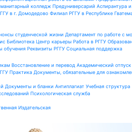
уманитарный колледж
Предуниверсарий
Аспирантура и
ГГУ в г. Домодедово
Филиал РГГУ в Республике Гватем
нонсы студенческой жизни
Департамент по работе с 
ис
Библиотека
Центр карьеры
Работа в РГГУ
Образова
ы обучения
Реквизиты РГГУ
Социальная поддержка
икам
Восстановление и перевод
Академический отпуск
ГГУ
Практика
Документы, обязательные для ознакомле
ий
Документы и бланки
Антиплагиат
Учебная структура
сследований
Психологическая служба
венная
Издательская