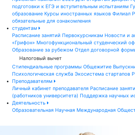
подготовки к ЕГЭ и вступительным испытаниям
Г
образование
Курсы иностранных языков
Филиал Р
обязательные для ознакомления
студентам
Расписание занятий
Первокурсникам
Новости и а
«Грифон»
Многофункциональный студенческий оф
Образование за рубежом
Отдел договорной форм
Налоговый вычет
Стипендиальные программы
Общежитие
Выпускн
Психологическая служба
Экосистема стартапов Р
Преподавателям
Личный кабинет преподавателя
Расписание занят
(работников университета)
Поддержка научных и
Деятельность
Образовательная
Научная
Международная
Общест