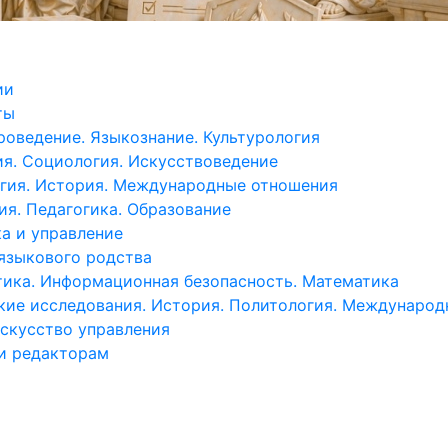
ии
ты
роведение. Языкознание. Культурология
я. Социология. Искусствоведение
гия. История. Международные отношения
ия. Педагогика. Образование
а и управление
языкового родства
ика. Информационная безопасность. Математика
кие исследования. История. Политология. Междунаро
искусство управления
и редакторам