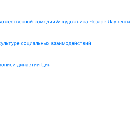
≪Божественной комедии≫ художника Чезаре Лауренти
 культуре социальных взаимодействий
вописи династии Цин