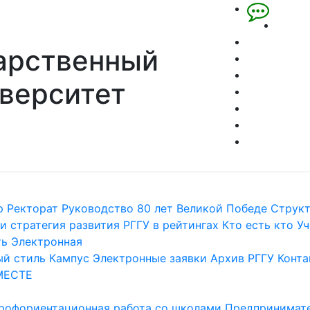
арственный
верситет
р
Ректорат
Руководство
80 лет Великой Победе
Струк
и стратегия развития
РГГУ в рейтингах
Кто есть кто
Уч
ть
Электронная
й стиль
Кампус
Электронные заявки
Архив РГГУ
Конта
МЕСТЕ
рофориентационная работа со школами
Предпринимате