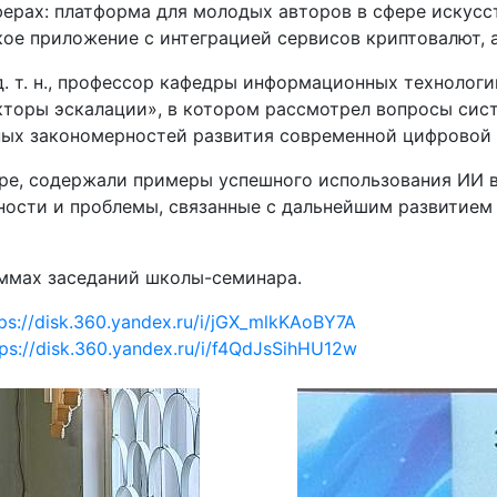
ерах: платформа для молодых авторов в сфере искусс
кое приложение с интеграцией сервисов криптовалют, 
. т. н., профессор кафедры информационных технологи
оры эскалации», в котором рассмотрел вопросы сист
ых закономерностей развития современной цифровой 
ре, содержали примеры успешного использования ИИ 
ности и проблемы, связанные с дальнейшим развитием
аммах заседаний школы-семинара.
tps://disk.360.yandex.ru/i/jGX_mlkKAoBY7A
tps://disk.360.yandex.ru/i/f4QdJsSihHU12w