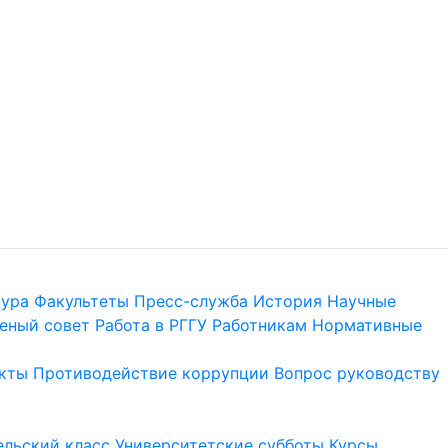
тура
Факультеты
Пресс-служба
История
Научные
еный совет
Работа в РГГУ
Работникам
Нормативные
кты
Противодействие коррупции
Вопрос руководству
льский класс
Университетские субботы
Курсы