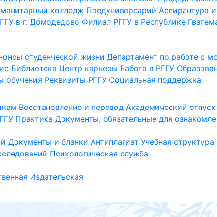
уманитарный колледж
Предуниверсарий
Аспирантура и
ГГУ в г. Домодедово
Филиал РГГУ в Республике Гватем
нонсы студенческой жизни
Департамент по работе с 
ис
Библиотека
Центр карьеры
Работа в РГГУ
Образова
ы обучения
Реквизиты РГГУ
Социальная поддержка
икам
Восстановление и перевод
Академический отпуск
ГГУ
Практика
Документы, обязательные для ознакомле
ий
Документы и бланки
Антиплагиат
Учебная структура
сследований
Психологическая служба
венная
Издательская