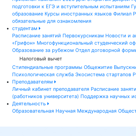
подготовки к ЕГЭ и вступительным испытаниям
Г
образование
Курсы иностранных языков
Филиал Р
обязательные для ознакомления
студентам
Расписание занятий
Первокурсникам
Новости и а
«Грифон»
Многофункциональный студенческий оф
Образование за рубежом
Отдел договорной форм
Налоговый вычет
Стипендиальные программы
Общежитие
Выпускн
Психологическая служба
Экосистема стартапов Р
Преподавателям
Личный кабинет преподавателя
Расписание занят
(работников университета)
Поддержка научных и
Деятельность
Образовательная
Научная
Международная
Общест