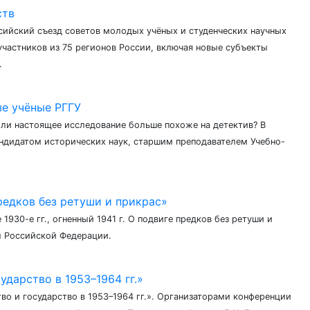
ств
ссийский съезд советов молодых учёных и студенческих научных
участников из 75 регионов России, включая новые субъекты
.
е учёные РГГУ
или настоящее исследование больше похоже на детектив? В
андидатом исторических наук, старшим преподавателем Учебно-
предков без ретуши и прикрас»
930-е гг., огненный 1941 г. О подвиге предков без ретуши и
л Российской Федерации.
дарство в 1953–1964 гг.»
о и государство в 1953–1964 гг.». Организаторами конференции