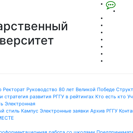
арственный
верситет
р
Ректорат
Руководство
80 лет Великой Победе
Струк
и стратегия развития
РГГУ в рейтингах
Кто есть кто
Уч
ть
Электронная
й стиль
Кампус
Электронные заявки
Архив РГГУ
Конта
МЕСТЕ
рофориентационная работа со школами
Предпринимате