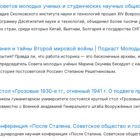
советов молодых ученых и студенческих научных обще
щадке Сколковского института науки и технологий прошел XIV Всеро
ограмму Десятилетия науки и технологий, объединил более тысячи 
х стран, среди которых Китай, Вьетнам, Болгария и государства СНГ
ания и тайны Второй мировой войны | Подкаст Молоды
ытия? Правда ли, что работа историка — это бесконечные архивы, 
 председатель Совета молодых учёных Марина Окунева беседует с к
 История постсоветской России» Степаном Решетниковым.
тол «Грозовые 1930-е гг., огненный 1941 г. О подвиге 
нном гуманитарном университете состоялся круглый стол «Грозовые 1
совместно с Военной академией Генерального штаба Вооружённых си
нференция «После Сталина. Советское общество и госу
дународная научная конференция «После Сталина. Советское обществ