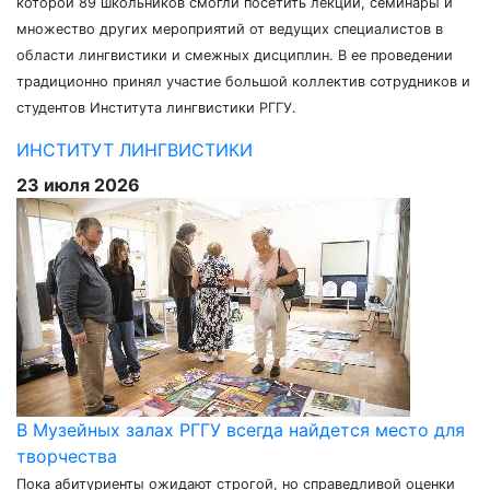
которой 89 школьников смогли посетить лекции, семинары и
множество других мероприятий от ведущих специалистов в
области лингвистики и смежных дисциплин. В ее проведении
традиционно принял участие большой коллектив сотрудников и
студентов Института лингвистики РГГУ.
ИНСТИТУТ ЛИНГВИСТИКИ
23 июля 2026
В Музейных залах РГГУ всегда найдется место для
творчества
Пока абитуриенты ожидают строгой, но справедливой оценки