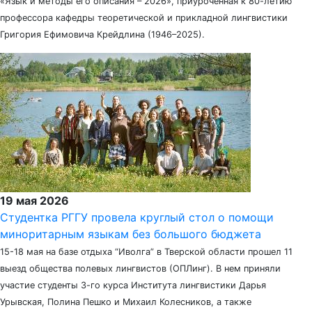
«Язык и методы его описания – 2026», приуроченная к 80-летию
профессора кафедры теоретической и прикладной лингвистики
Григория Ефимовича Крейдлина (1946–2025).
19 мая 2026
Студентка РГГУ провела круглый стол о помощи
миноритарным языкам без большого бюджета
15-18 мая на базе отдыха “Иволга” в Тверской области прошел 11
выезд общества полевых лингвистов (ОПЛинг). В нем приняли
участие студенты 3-го курса Института лингвистики Дарья
Урывская, Полина Пешко и Михаил Колесников, а также