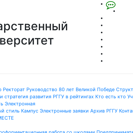
арственный
верситет
р
Ректорат
Руководство
80 лет Великой Победе
Струк
и стратегия развития
РГГУ в рейтингах
Кто есть кто
Уч
ть
Электронная
й стиль
Кампус
Электронные заявки
Архив РГГУ
Конта
МЕСТЕ
рофориентационная работа со школами
Предпринимате