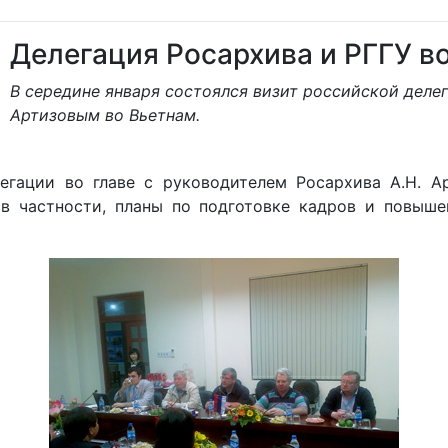
Делегация Росархива и РГГУ в
В середине января состоялся визит российской делег
Артизовым во Вьетнам.
егации во главе с руководителем Росархива А.Н. А
 в частности, планы по подготовке кадров и повыш