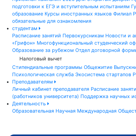
подготовки к ЕГЭ и вступительным испытаниям
Г
образование
Курсы иностранных языков
Филиал Р
обязательные для ознакомления
студентам
Расписание занятий
Первокурсникам
Новости и а
«Грифон»
Многофункциональный студенческий оф
Образование за рубежом
Отдел договорной форм
Налоговый вычет
Стипендиальные программы
Общежитие
Выпускн
Психологическая служба
Экосистема стартапов Р
Преподавателям
Личный кабинет преподавателя
Расписание занят
(работников университета)
Поддержка научных и
Деятельность
Образовательная
Научная
Международная
Общест