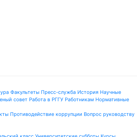
тура
Факультеты
Пресс-служба
История
Научные
еный совет
Работа в РГГУ
Работникам
Нормативные
кты
Противодействие коррупции
Вопрос руководству
льский класс
Университетские субботы
Курсы