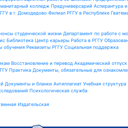
уманитарный колледж
Предуниверсарий
Аспирантура и
ГГУ в г. Домодедово
Филиал РГГУ в Республике Гватем
нонсы студенческой жизни
Департамент по работе с 
ис
Библиотека
Центр карьеры
Работа в РГГУ
Образова
ы обучения
Реквизиты РГГУ
Социальная поддержка
икам
Восстановление и перевод
Академический отпуск
ГГУ
Практика
Документы, обязательные для ознакомле
ий
Документы и бланки
Антиплагиат
Учебная структура
сследований
Психологическая служба
венная
Издательская