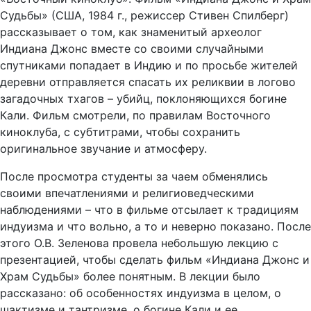
Судьбы» (США, 1984 г., режиссер Стивен Спилберг)
рассказывает о том, как знаменитый археолог
Индиана Джонс вместе со своими случайными
спутниками попадает в Индию и по просьбе жителей
деревни отправляется спасать их реликвии в логово
загадочных тхагов – убийц, поклоняющихся богине
Кали. Фильм смотрели, по правилам Восточного
киноклуба, с субтитрами, чтобы сохранить
оригинальное звучание и атмосферу.
После просмотра студенты за чаем обменялись
своими впечатлениями и религиоведческими
наблюдениями – что в фильме отсылает к традициям
индуизма и что вольно, а то и неверно показано. После
этого О.В. Зеленова провела небольшую лекцию с
презентацией, чтобы сделать фильм «Индиана Джонс и
Храм Судьбы» более понятным. В лекции было
рассказано: об особенностях индуизма в целом, о
шактизме и тантризме, о богине Кали и ее