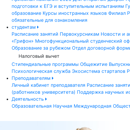
подготовки к ЕГЭ и вступительным испытаниям
Г
образование
Курсы иностранных языков
Филиал Р
обязательные для ознакомления
студентам
Расписание занятий
Первокурсникам
Новости и а
«Грифон»
Многофункциональный студенческий оф
Образование за рубежом
Отдел договорной форм
Налоговый вычет
Стипендиальные программы
Общежитие
Выпускн
Психологическая служба
Экосистема стартапов Р
Преподавателям
Личный кабинет преподавателя
Расписание занят
(работников университета)
Поддержка научных и
Деятельность
Образовательная
Научная
Международная
Общест