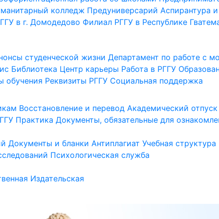
уманитарный колледж
Предуниверсарий
Аспирантура и
ГГУ в г. Домодедово
Филиал РГГУ в Республике Гватем
нонсы студенческой жизни
Департамент по работе с 
ис
Библиотека
Центр карьеры
Работа в РГГУ
Образова
ы обучения
Реквизиты РГГУ
Социальная поддержка
икам
Восстановление и перевод
Академический отпуск
ГГУ
Практика
Документы, обязательные для ознакомле
ий
Документы и бланки
Антиплагиат
Учебная структура
сследований
Психологическая служба
венная
Издательская