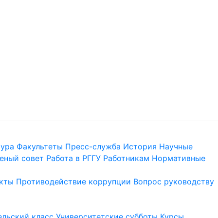
тура
Факультеты
Пресс-служба
История
Научные
еный совет
Работа в РГГУ
Работникам
Нормативные
кты
Противодействие коррупции
Вопрос руководству
льский класс
Университетские субботы
Курсы