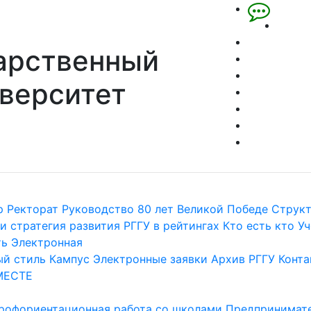
арственный
верситет
р
Ректорат
Руководство
80 лет Великой Победе
Струк
и стратегия развития
РГГУ в рейтингах
Кто есть кто
Уч
ть
Электронная
й стиль
Кампус
Электронные заявки
Архив РГГУ
Конта
МЕСТЕ
рофориентационная работа со школами
Предпринимате