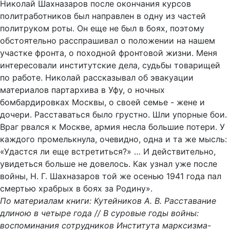
Николай Шахназаров после окончания курсов
политработников был направлен в одну из частей
политруком роты. Он еще не был в боях, поэтому
обстоятельно расспрашивал о положении на нашем
участке фронта, о походной фронтовой жизни. Меня
интересовали институтские дела, судьбы товарищей
по работе. Николай рассказывал об эвакуации
материалов партархива в Уфу, о ночных
бомбардировках Москвы, о своей семье - жене и
дочери. Расставаться было грустно. Шли упорные бои.
Враг рвался к Москве, армия несла большие потери. У
каждого промелькнула, очевидно, одна и та же мысль:
«Удастся ли еще встретиться?» … И действительно,
увидеться больше не довелось. Как узнал уже после
войны, Н. Г. Шахназаров той же осенью 1941 года пал
смертью храбрых в боях за Родину».
По материалам книги: Кутейников А. В. Расставание
длиною в четыре года // В суровые годы войны:
воспоминания сотрудников Института марксизма-