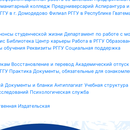
уманитарный колледж
Предуниверсарий
Аспирантура и
ГГУ в г. Домодедово
Филиал РГГУ в Республике Гватем
нонсы студенческой жизни
Департамент по работе с 
ис
Библиотека
Центр карьеры
Работа в РГГУ
Образова
ы обучения
Реквизиты РГГУ
Социальная поддержка
икам
Восстановление и перевод
Академический отпуск
ГГУ
Практика
Документы, обязательные для ознакомле
ий
Документы и бланки
Антиплагиат
Учебная структура
сследований
Психологическая служба
венная
Издательская