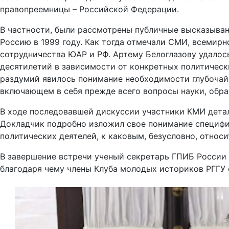
правопреемницы – Российской Федерации.
В частности, были рассмотрены публичные высказыван
Россию в 1999 году. Как тогда отмечали СМИ, всемир
сотрудничества ЮАР и РФ. Артему Белоглазову удалос
десятилетий в зависимости от конкретных политическ
раздумий явилось понимание необходимости глубочайш
включающем в себя прежде всего вопросы науки, обра
В ходе последовавшей дискуссии участники КМИ детал
Докладчик подробно изложил свое понимание специфик
политических деятелей, к каковым, безусловно, относ
В завершение встречи ученый секретарь ГПИБ России
благодаря чему члены Клуба молодых историков РГГУ 