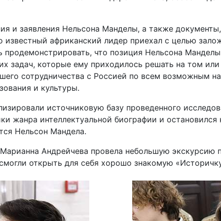
ия и заявления Нельсона Манделы, а также документы,
но известный африканский лидер приехал с целью зал
ь продемонстрировать, что позиция Нельсона Манделы
их задач, которые ему приходилось решать на том или
его сотрудничества с Россией по всем возможным нап
зования и культуры.
изировали источниковую базу проведенного исследова
и жанра интеллектуальной биографии и остановился н
ится Нельсон Мандела.
 Марианна Андрейчева провела небольшую экскурсию 
смогли открыть для себя хорошо знакомую «Историчку