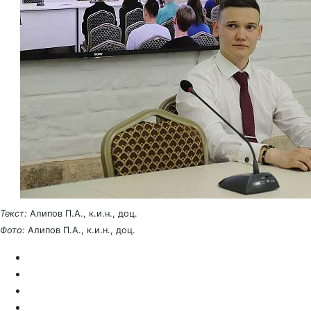
Текст:
Алипов П.А., к.и.н., доц.
Фото:
Алипов П.А., к.и.н., доц.