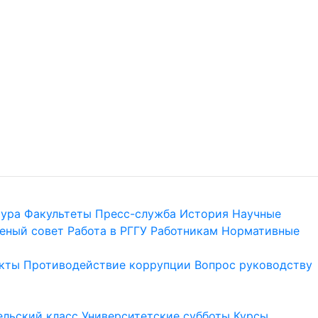
тура
Факультеты
Пресс-служба
История
Научные
еный совет
Работа в РГГУ
Работникам
Нормативные
кты
Противодействие коррупции
Вопрос руководству
льский класс
Университетские субботы
Курсы