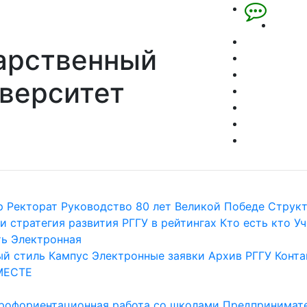
арственный
верситет
р
Ректорат
Руководство
80 лет Великой Победе
Струк
и стратегия развития
РГГУ в рейтингах
Кто есть кто
Уч
ть
Электронная
й стиль
Кампус
Электронные заявки
Архив РГГУ
Конта
МЕСТЕ
рофориентационная работа со школами
Предпринимате