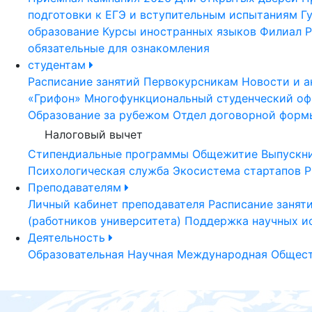
подготовки к ЕГЭ и вступительным испытаниям
Г
образование
Курсы иностранных языков
Филиал Р
обязательные для ознакомления
студентам
Расписание занятий
Первокурсникам
Новости и а
«Грифон»
Многофункциональный студенческий оф
Образование за рубежом
Отдел договорной форм
Налоговый вычет
Стипендиальные программы
Общежитие
Выпускн
Психологическая служба
Экосистема стартапов Р
Преподавателям
Личный кабинет преподавателя
Расписание занят
(работников университета)
Поддержка научных и
Деятельность
Образовательная
Научная
Международная
Общест