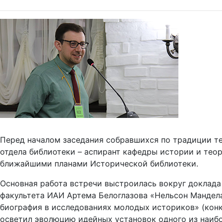
Перед началом заседания собравшихся по традиции т
отдела библиотеки – аспирант кафедры истории и тео
ближайшими планами Исторической библиотеки.
Основная работа встречи выстроилась вокруг доклада
факультета ИАИ Артема Белоглазова «Нельсон Мандела
биография в исследованиях молодых историков» (конк
осветил эволюцию идейных установок одного из наибол