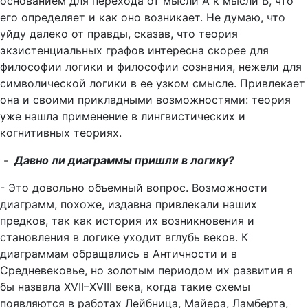
основанием для перехода от мысли А к мысли В, что
его определяет и как оно возникает. Не думаю, что
уйду далеко от правды, сказав, что теория
экзистенциальных графов интересна скорее для
философии логики и философии сознания, нежели для
символической логики в ее узком смысле. Привлекает
она и своими прикладными возможностями: теория
уже нашла применение в лингвистических и
когнитивных теориях.
-
Давно ли диаграммы пришли в логику?
- Это довольно объемный вопрос. Возможности
диаграмм, похоже, издавна привлекали наших
предков, так как история их возникновения и
становления в логике уходит вглубь веков. К
диаграммам обращались в Античности и в
Средневековье, но золотым периодом их развития я
бы назвала XVII–XVIII века, когда такие схемы
появляются в работах Лейбница, Майера, Ламберта,