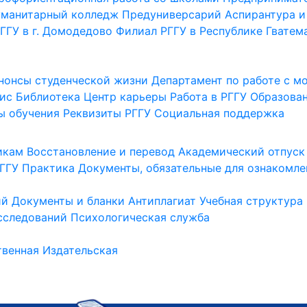
уманитарный колледж
Предуниверсарий
Аспирантура и
ГГУ в г. Домодедово
Филиал РГГУ в Республике Гватем
нонсы студенческой жизни
Департамент по работе с 
ис
Библиотека
Центр карьеры
Работа в РГГУ
Образова
ы обучения
Реквизиты РГГУ
Социальная поддержка
икам
Восстановление и перевод
Академический отпуск
ГГУ
Практика
Документы, обязательные для ознакомле
ий
Документы и бланки
Антиплагиат
Учебная структура
сследований
Психологическая служба
венная
Издательская