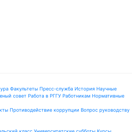
тура
Факультеты
Пресс-служба
История
Научные
еный совет
Работа в РГГУ
Работникам
Нормативные
кты
Противодействие коррупции
Вопрос руководству
льский класс
Университетские субботы
Курсы