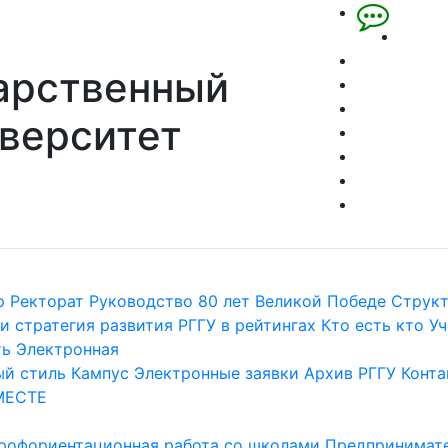
арственный
верситет
р
Ректорат
Руководство
80 лет Великой Победе
Струк
и стратегия развития
РГГУ в рейтингах
Кто есть кто
Уч
ть
Электронная
й стиль
Кампус
Электронные заявки
Архив РГГУ
Конта
МЕСТЕ
рофориентационная работа со школами
Предпринимате