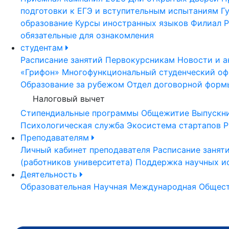
подготовки к ЕГЭ и вступительным испытаниям
Г
образование
Курсы иностранных языков
Филиал Р
обязательные для ознакомления
студентам
Расписание занятий
Первокурсникам
Новости и а
«Грифон»
Многофункциональный студенческий оф
Образование за рубежом
Отдел договорной форм
Налоговый вычет
Стипендиальные программы
Общежитие
Выпускн
Психологическая служба
Экосистема стартапов Р
Преподавателям
Личный кабинет преподавателя
Расписание занят
(работников университета)
Поддержка научных и
Деятельность
Образовательная
Научная
Международная
Общест