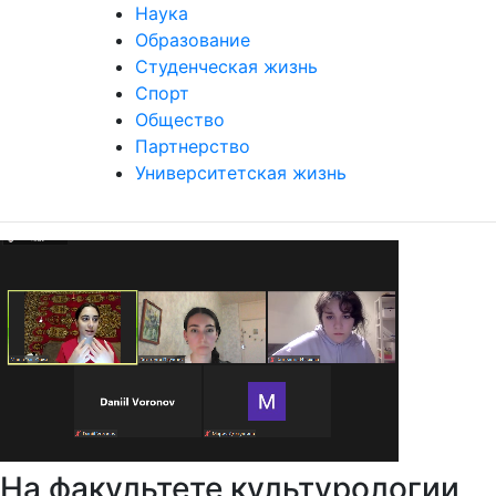
Наука
Образование
Студенческая жизнь
Спорт
Общество
Партнерство
Университетская жизнь
На факультете культурологии