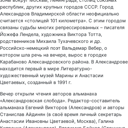
зоны вокруг Москвы, Ленинграда, столиц союзных
республик, других крупных городов СССР. Город
Александров Владимирской области неофициально
считается «столицей 101 километра». С этим городом
связаны судьбы многих репрессированных – писателя
Йожефа Лендела, художника Виктора Тотта,
родственников Михаила Тухачевского и др.
Российско-немецкий поэт Вальдемар Вебер, о
котором шла речь на вечере, вырос в городке
Карабаново Александровского района. В Александрове
находится первый в мире Литературно-
художественный музей Марины и Анастасии
Цветаевых, созданный в 1991 г.
Вечер открыли чтения авторов альманаха
«Александровская слобода». Редактор-составитель
альманаха Евгений Викторов (Александров) и авторы
Станислав Айдинян (в своё время личный секретарь
Анастасии Ивановны Цветаевой, Москва), Галина