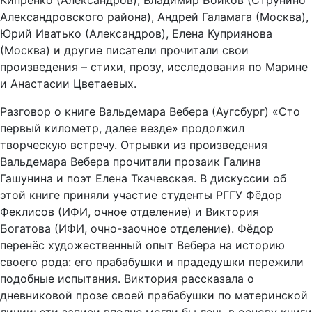
Кипренко (Александров), Владимир Бойков (Струнино
Александровского района), Андрей Галамага (Москва),
Юрий Иватько (Александров), Елена Куприянова
(Москва) и другие писатели прочитали свои
произведения – стихи, прозу, исследования по Марине
и Анастасии Цветаевых.
Разговор о книге Вальдемара Вебера (Аугсбург) «Сто
первый километр, далее везде» продолжил
творческую встречу. Отрывки из произведения
Вальдемара Вебера прочитали прозаик Галина
Гашунина и поэт Елена Ткачевская. В дискуссии об
этой книге приняли участие студенты РГГУ Фёдор
Феклисов (ИФИ, очное отделение) и Виктория
Богатова (ИФИ, очно-заочное отделение). Фёдор
перенёс художественный опыт Вебера на историю
своего рода: его прабабушки и прадедушки пережили
подобные испытания. Виктория рассказала о
дневниковой прозе своей прабабушки по материнской