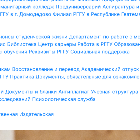
уманитарный колледж
Предуниверсарий
Аспирантура и
ГГУ в г. Домодедово
Филиал РГГУ в Республике Гватем
нонсы студенческой жизни
Департамент по работе с 
ис
Библиотека
Центр карьеры
Работа в РГГУ
Образова
ы обучения
Реквизиты РГГУ
Социальная поддержка
икам
Восстановление и перевод
Академический отпуск
ГГУ
Практика
Документы, обязательные для ознакомле
ий
Документы и бланки
Антиплагиат
Учебная структура
сследований
Психологическая служба
венная
Издательская