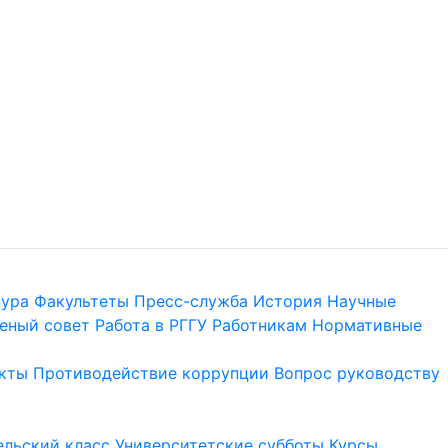
тура
Факультеты
Пресс-служба
История
Научные
еный совет
Работа в РГГУ
Работникам
Нормативные
кты
Противодействие коррупции
Вопрос руководству
льский класс
Университетские субботы
Курсы