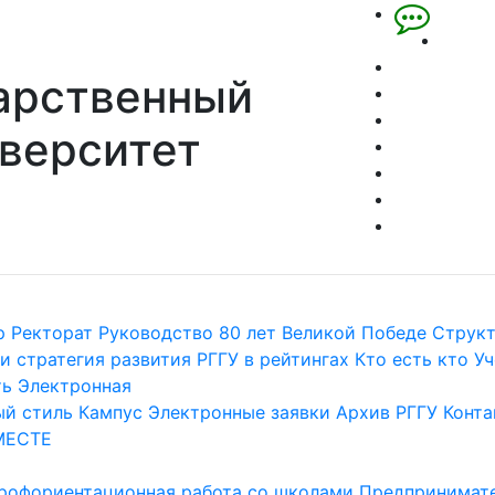
арственный
верситет
р
Ректорат
Руководство
80 лет Великой Победе
Струк
и стратегия развития
РГГУ в рейтингах
Кто есть кто
Уч
ть
Электронная
й стиль
Кампус
Электронные заявки
Архив РГГУ
Конта
МЕСТЕ
рофориентационная работа со школами
Предпринимате