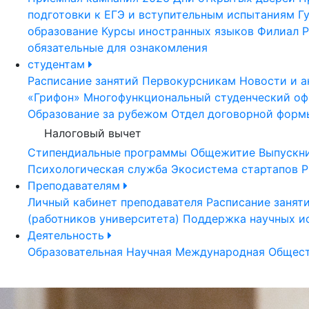
подготовки к ЕГЭ и вступительным испытаниям
Г
образование
Курсы иностранных языков
Филиал Р
обязательные для ознакомления
студентам
Расписание занятий
Первокурсникам
Новости и а
«Грифон»
Многофункциональный студенческий оф
Образование за рубежом
Отдел договорной форм
Налоговый вычет
Стипендиальные программы
Общежитие
Выпускн
Психологическая служба
Экосистема стартапов Р
Преподавателям
Личный кабинет преподавателя
Расписание занят
(работников университета)
Поддержка научных и
Деятельность
Образовательная
Научная
Международная
Общест