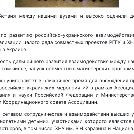
йствия между нашими вузами и высоко оценили дос
 по развитию российско-украинского взаимодействи
ализации целого ряда совместных проектов РГГУ и ХН
 в Украине.
мость дальнейшего развития взаимодействия между на
 том числе, запуск совместных магистерских программ
наш университет в ближайшее время для обсуждения 
 российско-украинских мероприятий в рамках Ассоциа
ания и науки Российской Федерации и Министерства
и Координационного совета Ассоциации.
о сетевом сотрудничестве и взаимодействии высших у
нолетними детьми», участниками которого являются 
ртнеров, в том числе, ХНУ им. В.Н.Каразина и Национ