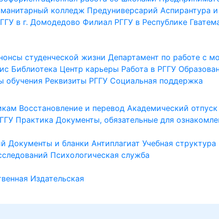
уманитарный колледж
Предуниверсарий
Аспирантура и
ГГУ в г. Домодедово
Филиал РГГУ в Республике Гватем
нонсы студенческой жизни
Департамент по работе с 
ис
Библиотека
Центр карьеры
Работа в РГГУ
Образова
ы обучения
Реквизиты РГГУ
Социальная поддержка
икам
Восстановление и перевод
Академический отпуск
ГГУ
Практика
Документы, обязательные для ознакомле
ий
Документы и бланки
Антиплагиат
Учебная структура
сследований
Психологическая служба
венная
Издательская