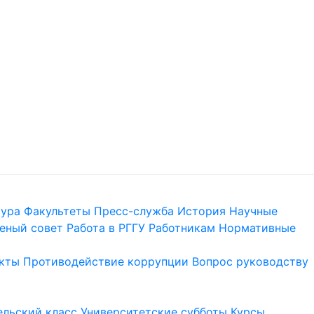
тура
Факультеты
Пресс-служба
История
Научные
еный совет
Работа в РГГУ
Работникам
Нормативные
кты
Противодействие коррупции
Вопрос руководству
льский класс
Университетские субботы
Курсы