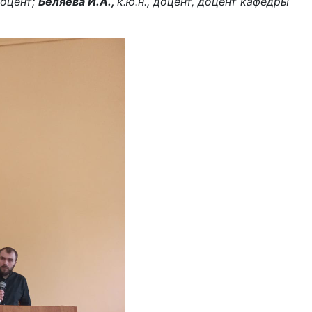
доцент;
Беляева И.А.,
к.ю.н., доцент, доцент кафедры