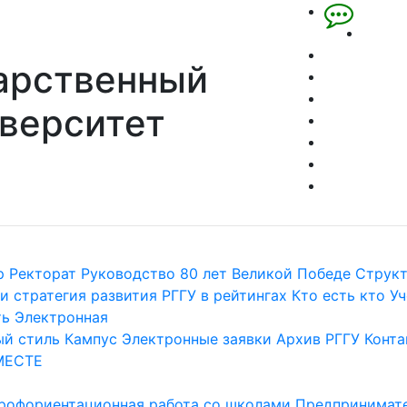
арственный
верситет
р
Ректорат
Руководство
80 лет Великой Победе
Струк
и стратегия развития
РГГУ в рейтингах
Кто есть кто
Уч
ть
Электронная
й стиль
Кампус
Электронные заявки
Архив РГГУ
Конта
МЕСТЕ
рофориентационная работа со школами
Предпринимате