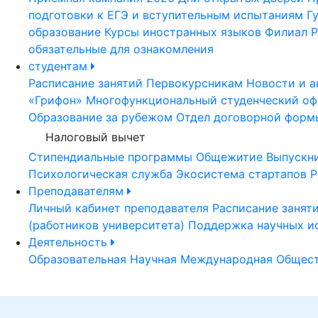
подготовки к ЕГЭ и вступительным испытаниям
Г
образование
Курсы иностранных языков
Филиал Р
обязательные для ознакомления
студентам
Расписание занятий
Первокурсникам
Новости и а
«Грифон»
Многофункциональный студенческий оф
Образование за рубежом
Отдел договорной форм
Налоговый вычет
Стипендиальные программы
Общежитие
Выпускн
Психологическая служба
Экосистема стартапов Р
Преподавателям
Личный кабинет преподавателя
Расписание занят
(работников университета)
Поддержка научных и
Деятельность
Образовательная
Научная
Международная
Общест