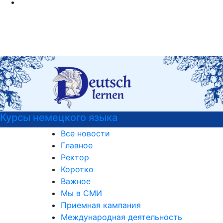
ы немецкого языка
Узна
Все новости
Главное
Ректор
Коротко
Важное
Мы в СМИ
Приемная кампания
Международная деятельность