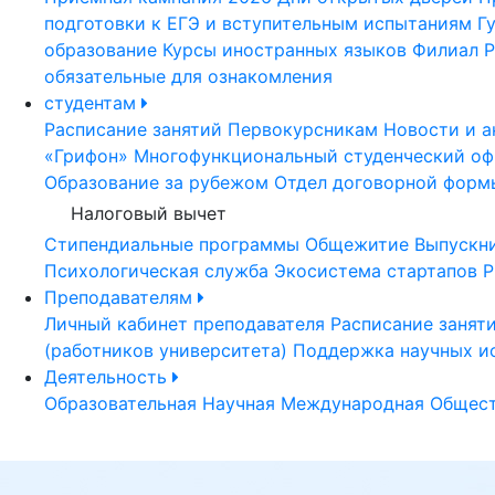
подготовки к ЕГЭ и вступительным испытаниям
Г
образование
Курсы иностранных языков
Филиал Р
обязательные для ознакомления
студентам
Расписание занятий
Первокурсникам
Новости и а
«Грифон»
Многофункциональный студенческий оф
Образование за рубежом
Отдел договорной форм
Налоговый вычет
Стипендиальные программы
Общежитие
Выпускн
Психологическая служба
Экосистема стартапов Р
Преподавателям
Личный кабинет преподавателя
Расписание занят
(работников университета)
Поддержка научных и
Деятельность
Образовательная
Научная
Международная
Общест