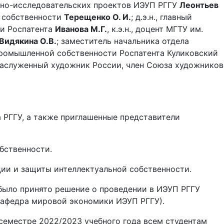
учно-исследовательских проектов ИЭУП РГГУ
Леонтьев
й собственности
Терещенко О. И.
; д.э.н., главный
ти Роспатента
Иванова М.Г.
, к.э.н., доцент МГТУ им.
Видякина О.В.
; заместитель начальника отдела
промышленной собственности Роспатента Куликовский
заслуженный художник России, член Союза художников
 РГГУ, а также приглашенные представители
бственности.
ции и защиты интеллектуальной собственности.
 было принято решение о проведении в ИЭУП РГГУ
 (кафедра мировой экономики ИЭУП РГГУ).
семестре 2022/2023 учебного года всем студентам