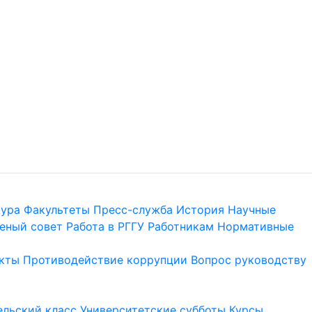
тура
Факультеты
Пресс-служба
История
Научные
еный совет
Работа в РГГУ
Работникам
Нормативные
кты
Противодействие коррупции
Вопрос руководству
льский класс
Университетские субботы
Курсы