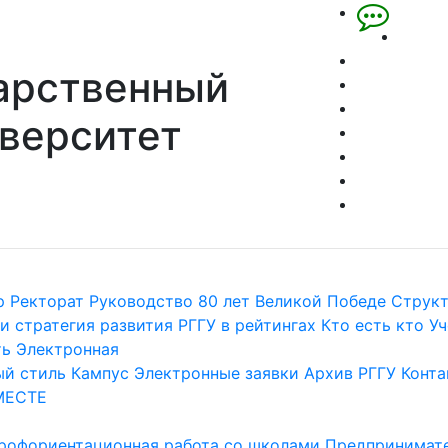
арственный
верситет
р
Ректорат
Руководство
80 лет Великой Победе
Струк
и стратегия развития
РГГУ в рейтингах
Кто есть кто
Уч
ть
Электронная
й стиль
Кампус
Электронные заявки
Архив РГГУ
Конта
МЕСТЕ
рофориентационная работа со школами
Предпринимате