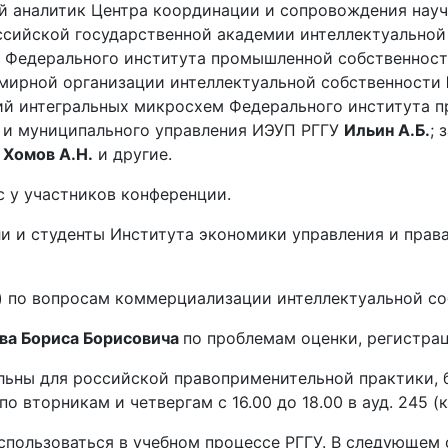
ущий аналитик Центра координации и сопровождения на
 Российской государственной академии интеллектуально
ра Федерального института промышленной собственнос
емирной организации интеллектуальной собственности
гий интегральных микросхем Федерального института 
ного и муниципального управления ИЭУП РГГУ
Ильин А.Б.
; 
а
Хомов А.Н.
и другие.
 у участников конференции.
и и студенты Института экономики управления и права
н) по вопросам коммерциализации интеллектуальной со
ва Бориса Борисовича
по проблемам оценки, регистра
уальны для российской правоприменительной практики,
по вторникам и четвергам с 16.00 до 18.00 в ауд. 245
спользоваться в учебном процессе РГГУ. В следующем 