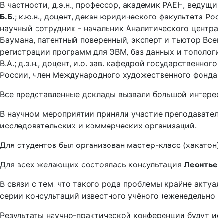
В частности, д.э.н., профессор, академик РАЕН, вед
Б.Б.
; к.ю.н., доцент, декан юридического факультета
научный сотрудник - начальник Аналитического цент
Баумана, патентный поверенный, эксперт и тьютор Вс
регистрации программ для ЭВМ, баз данных и тополо
В.А.; д.э.н., доцент, и.о. зав. кафедрой государствен
России, член Международного художественного фонд
Все представленные доклады вызвали большой интерес
В научном мероприятии приняли участие преподавател
исследовательских и коммерческих организаций.
Для студентов был организован мастер-класс (хакато
Для всех желающих состоялась консультация
Леонтье
В связи с тем, что такого рода проблемы крайне акт
серии консультаций известного учёного (еженедельно 
Результаты научно-практической конференции будут и