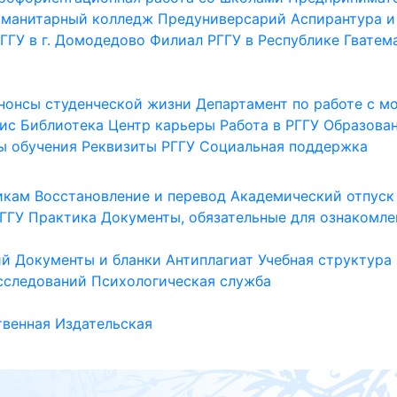
уманитарный колледж
Предуниверсарий
Аспирантура и
ГГУ в г. Домодедово
Филиал РГГУ в Республике Гватем
нонсы студенческой жизни
Департамент по работе с 
ис
Библиотека
Центр карьеры
Работа в РГГУ
Образова
ы обучения
Реквизиты РГГУ
Социальная поддержка
икам
Восстановление и перевод
Академический отпуск
ГГУ
Практика
Документы, обязательные для ознакомле
ий
Документы и бланки
Антиплагиат
Учебная структура
сследований
Психологическая служба
венная
Издательская