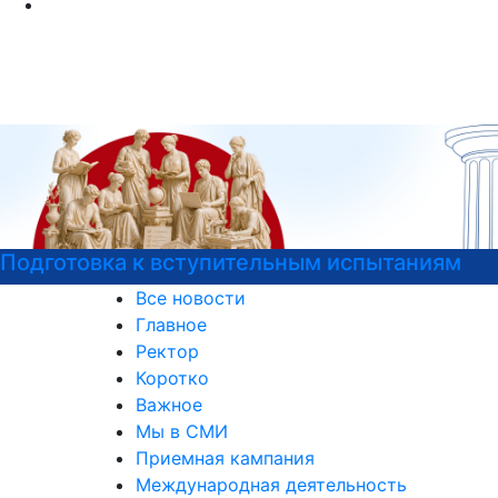
отовка к вступительным испытаниям
Дет
Все новости
Главное
Ректор
Коротко
Важное
Мы в СМИ
Приемная кампания
Международная деятельность