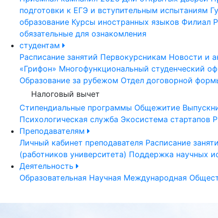
подготовки к ЕГЭ и вступительным испытаниям
Г
образование
Курсы иностранных языков
Филиал Р
обязательные для ознакомления
студентам
Расписание занятий
Первокурсникам
Новости и а
«Грифон»
Многофункциональный студенческий оф
Образование за рубежом
Отдел договорной форм
Налоговый вычет
Стипендиальные программы
Общежитие
Выпускн
Психологическая служба
Экосистема стартапов Р
Преподавателям
Личный кабинет преподавателя
Расписание занят
(работников университета)
Поддержка научных и
Деятельность
Образовательная
Научная
Международная
Общест