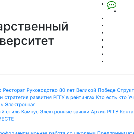
арственный
верситет
р
Ректорат
Руководство
80 лет Великой Победе
Струк
и стратегия развития
РГГУ в рейтингах
Кто есть кто
Уч
ть
Электронная
й стиль
Кампус
Электронные заявки
Архив РГГУ
Конта
МЕСТЕ
рофориентационная работа со школами
Предпринимате