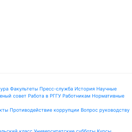
тура
Факультеты
Пресс-служба
История
Научные
еный совет
Работа в РГГУ
Работникам
Нормативные
кты
Противодействие коррупции
Вопрос руководству
льский класс
Университетские субботы
Курсы