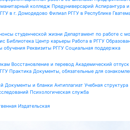
уманитарный колледж
Предуниверсарий
Аспирантура и
ГГУ в г. Домодедово
Филиал РГГУ в Республике Гватем
нонсы студенческой жизни
Департамент по работе с 
ис
Библиотека
Центр карьеры
Работа в РГГУ
Образова
ы обучения
Реквизиты РГГУ
Социальная поддержка
икам
Восстановление и перевод
Академический отпуск
ГГУ
Практика
Документы, обязательные для ознакомле
ий
Документы и бланки
Антиплагиат
Учебная структура
сследований
Психологическая служба
венная
Издательская