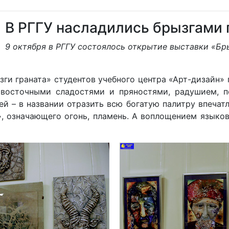
В РГГУ насладились брызгами 
9 октября в РГГУ состоялось открытие выставки «Бры
ги граната» студентов учебного центра «Арт-дизайн» 
 восточными сладостями и пряностями, радушием, п
й – в названии отразить всю богатую палитру впечатл
, означающего огонь, пламень. А воплощением языков