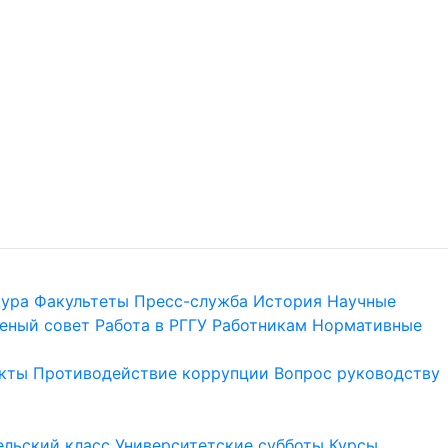
тура
Факультеты
Пресс-служба
История
Научные
еный совет
Работа в РГГУ
Работникам
Нормативные
кты
Противодействие коррупции
Вопрос руководству
льский класс
Университетские субботы
Курсы