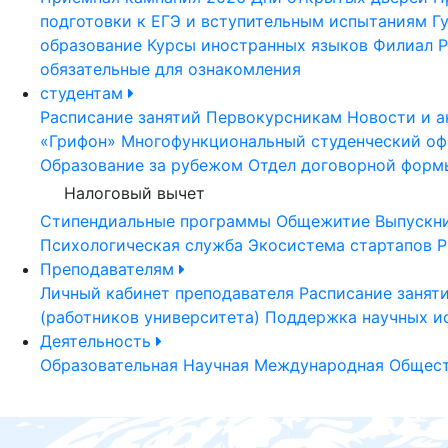
подготовки к ЕГЭ и вступительным испытаниям
Г
образование
Курсы иностранных языков
Филиал Р
обязательные для ознакомления
студентам
Расписание занятий
Первокурсникам
Новости и а
«Грифон»
Многофункциональный студенческий оф
Образование за рубежом
Отдел договорной форм
Налоговый вычет
Стипендиальные программы
Общежитие
Выпускн
Психологическая служба
Экосистема стартапов Р
Преподавателям
Личный кабинет преподавателя
Расписание занят
(работников университета)
Поддержка научных и
Деятельность
Образовательная
Научная
Международная
Общест