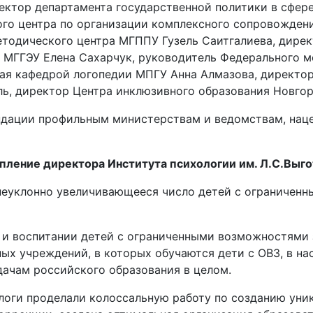
ректор департамента государственной политики в сфе
го центра по организации комплексного сопровождени
тодического центра МГППУ Гузель Саитгалиева, дирек
е МГГЭУ Елена Сахарчук, руководитель Федерального 
щая кафедрой логопедии МПГУ Анна Алмазова, директо
ль, директор Центра инклюзивного образования Новго
ендации профильным министерствам и ведомствам, нац
пление директора Института психологии им. Л.С.Выго
 неуклонно увеличивающееся число детей с ограничен
 и воспитании детей с ограниченными возможностями 
х учреждений, в которых обучаются дети с ОВЗ, в нас
дачам российского образования в целом.
ологи проделали колоссальную работу по созданию уни