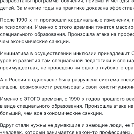
разработаны программы обучения, приемы и методы ко
детей. За многие годы на практике доказана эффектив
После 1990-х гг. произошли кардинальные изменения,
и психологии. Именно с этого времени тянется массир
специального образования. Произошла атака на профе
чем экономические санкции.
Инициатива в осуществлении инклюзии принадлежит СШ
уровня развития там специальной педагогики и специ
преимуществах, не проведено ни одного глубокого сра
А в России в одночасье была разрушена система спец
лишены возможности реализовать свои конституционны
Именно с ЭТОГО времени, с 1990-х годов прошлого век
в виде специального образования. Произошла атака н
больший, чем все экономические санкции.
Вдруг стали нужны не думающие и знающие люди, не ТВ
«человек, который занимается какой-то профессией»,