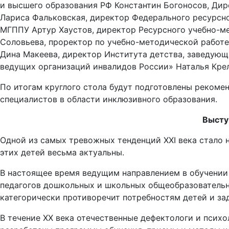
и высшего образования РФ Константин Богоносов, Ди
Лариса Фальковская, директор Федерального ресурсно
МГППУ Артур Хаустов, директор Ресурсного учебно-ме
Соловьева, проректор по учебно-методической работ
Дина Макеева, директор Института детства, заведую
ведущих организаций инвалидов России» Наталья Кре
По итогам круглого стола будут подготовлены реком
специалистов в области инклюзивного образования.
Высту
Одной из самых тревожных тенденций XXI века стало
этих детей весьма актуальны.
В настоящее время ведущим направлением в обучении
педагогов дошкольных и школьных общеобразовательны
категорически противоречит потребностям детей и за
В течение XX века отечественные дефектологи и псих