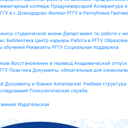
уманитарный колледж
Предуниверсарий
Аспирантура и
ГГУ в г. Домодедово
Филиал РГГУ в Республике Гватем
нонсы студенческой жизни
Департамент по работе с 
ис
Библиотека
Центр карьеры
Работа в РГГУ
Образова
ы обучения
Реквизиты РГГУ
Социальная поддержка
икам
Восстановление и перевод
Академический отпуск
ГГУ
Практика
Документы, обязательные для ознакомле
ий
Документы и бланки
Антиплагиат
Учебная структура
сследований
Психологическая служба
венная
Издательская