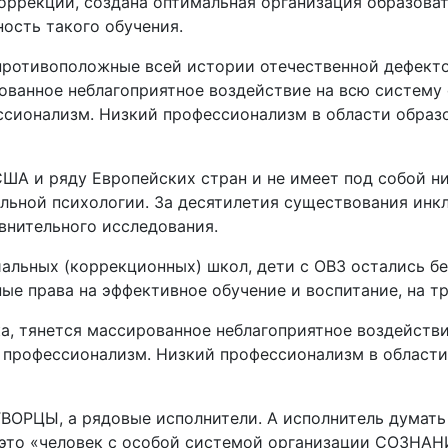
ррекции, создана оптимальная организация образоват
ность такого обучения.
 противоположные всей истории отечественной дефект
ованное неблагоприятное воздействие на всю систему о
ссионализм. Низкий профессионализм в области образо
А и ряду Европейских стран и не имеет под собой ни
альной психологии. За десятилетия существования инк
внительного исследования.
иальных (коррекционных) школ, дети с ОВЗ остались б
е права на эффективное обучение и воспитание, на т
а, тянется массированное неблагоприятное воздействие
а профессионализм. Низкий профессионализм в области
ОРЦЫ, а рядовые исполнители. А исполнитель думать н
 это «человек с особой системой организации СОЗНАН