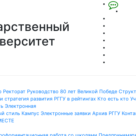
арственный
верситет
р
Ректорат
Руководство
80 лет Великой Победе
Струк
и стратегия развития
РГГУ в рейтингах
Кто есть кто
Уч
ть
Электронная
й стиль
Кампус
Электронные заявки
Архив РГГУ
Конта
МЕСТЕ
рофориентационная работа со школами
Предпринимате