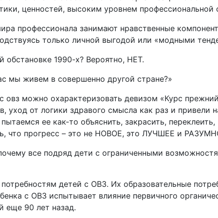
этики, ценностей, высоким уровнем профессиональной 
 мира профессионала занимают нравственные компонен
одствуясь только личной выгодой или «модными тенд
 обстановке 1990-х? Вероятно, НЕТ.
час мы живем в совершенно другой стране?»
 с овз можно охарактеризовать девизом «Курс прежний
 уход от логики здравого смысла как раз и привели н
 пытаемся ее как-то объяснить, закрасить, переклеить
ь, что прогресс – это не НОВОЕ, это ЛУЧШЕЕ и РАЗУМН
 почему все подряд дети с ограниченными возможност
потребностям детей с ОВЗ. Их образовательные потре
енка с ОВЗ испытывает влияние первичного органичес
й еще 90 лет назад.