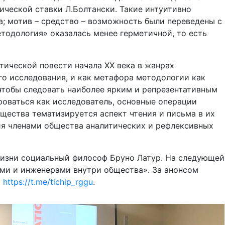
ческой ставки Л.Болтански. Такие интуитивно
ка; мотив – средство – возможность были переведены с
тодология» оказалась менее герметичной, то есть
тической повести начала XX века в жанрах
го исследования, и как метафора методологии как
 чтобы следовать наиболее ярким и репрезентативным
роваться как исследователь, основные операции
бщества тематизируется аспект чтения и письма в их
ия членами общества аналитических и рефлексивных
жизни социальный философ Бруно Латур. На следующей
ными и инженерами внутри общества». За анонсом
»
https://t.me/tichip_rggu
.