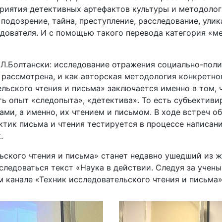
риятия детективных артефактов культуры и методологи
 подозрение, тайна, преступление, расследование, ули
дователя. И с помощью такого перевода категория «ме
Л.Болтански: исследование отражения социально-поли
 рассмотрена, и как авторская методология конкретно
ельского чтения и письма» заключается именно в том,
 опыт «следопыта», «детектива». То есть субъективи
ами, а именно, их чтением и письмом. В ходе встреч о
ктик письма и чтения тестируется в процессе написан
.
ьского чтения и письма» станет недавно ушедший из 
сследоваться текст «Наука в действии. Следуя за уче
ам канале «Техник исследовательского чтения и письма