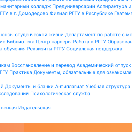
уманитарный колледж
Предуниверсарий
Аспирантура и
ГГУ в г. Домодедово
Филиал РГГУ в Республике Гватем
нонсы студенческой жизни
Департамент по работе с 
ис
Библиотека
Центр карьеры
Работа в РГГУ
Образова
ы обучения
Реквизиты РГГУ
Социальная поддержка
икам
Восстановление и перевод
Академический отпуск
ГГУ
Практика
Документы, обязательные для ознакомле
ий
Документы и бланки
Антиплагиат
Учебная структура
сследований
Психологическая служба
венная
Издательская