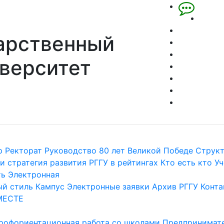
арственный
верситет
р
Ректорат
Руководство
80 лет Великой Победе
Струк
и стратегия развития
РГГУ в рейтингах
Кто есть кто
Уч
ть
Электронная
й стиль
Кампус
Электронные заявки
Архив РГГУ
Конта
МЕСТЕ
рофориентационная работа со школами
Предпринимате