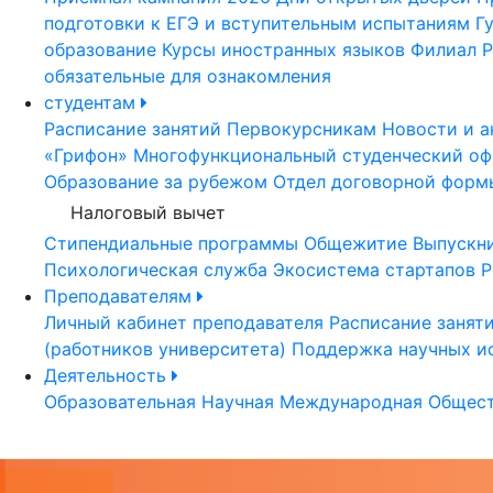
подготовки к ЕГЭ и вступительным испытаниям
Г
образование
Курсы иностранных языков
Филиал Р
обязательные для ознакомления
студентам
Расписание занятий
Первокурсникам
Новости и а
«Грифон»
Многофункциональный студенческий оф
Образование за рубежом
Отдел договорной форм
Налоговый вычет
Стипендиальные программы
Общежитие
Выпускн
Психологическая служба
Экосистема стартапов Р
Преподавателям
Личный кабинет преподавателя
Расписание занят
(работников университета)
Поддержка научных и
Деятельность
Образовательная
Научная
Международная
Общест