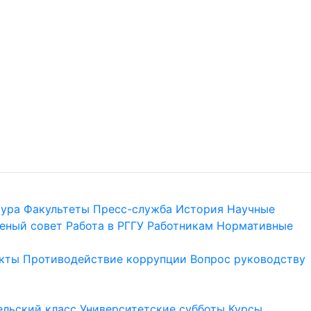
тура
Факультеты
Пресс-служба
История
Научные
еный совет
Работа в РГГУ
Работникам
Нормативные
кты
Противодействие коррупции
Вопрос руководству
льский класс
Университетские субботы
Курсы