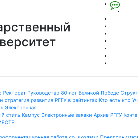
арственный
верситет
р
Ректорат
Руководство
80 лет Великой Победе
Струк
и стратегия развития
РГГУ в рейтингах
Кто есть кто
Уч
ть
Электронная
й стиль
Кампус
Электронные заявки
Архив РГГУ
Конта
МЕСТЕ
рофориентационная работа со школами
Предпринимате