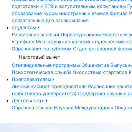
подготовки к ЕГЭ и вступительным испытаниям
Г
образование
Курсы иностранных языков
Филиал Р
обязательные для ознакомления
студентам
Расписание занятий
Первокурсникам
Новости и а
«Грифон»
Многофункциональный студенческий оф
Образование за рубежом
Отдел договорной форм
Налоговый вычет
Стипендиальные программы
Общежитие
Выпускн
Психологическая служба
Экосистема стартапов Р
Преподавателям
Личный кабинет преподавателя
Расписание занят
(работников университета)
Поддержка научных и
Деятельность
Образовательная
Научная
Международная
Общест