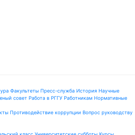
тура
Факультеты
Пресс-служба
История
Научные
еный совет
Работа в РГГУ
Работникам
Нормативные
кты
Противодействие коррупции
Вопрос руководству
льский класс
Университетские субботы
Курсы