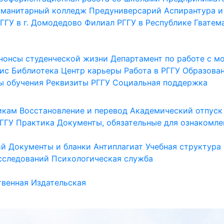
уманитарный колледж
Предуниверсарий
Аспирантура и
ГГУ в г. Домодедово
Филиал РГГУ в Республике Гватем
нонсы студенческой жизни
Департамент по работе с 
ис
Библиотека
Центр карьеры
Работа в РГГУ
Образова
ы обучения
Реквизиты РГГУ
Социальная поддержка
икам
Восстановление и перевод
Академический отпуск
ГГУ
Практика
Документы, обязательные для ознакомле
ий
Документы и бланки
Антиплагиат
Учебная структура
сследований
Психологическая служба
венная
Издательская