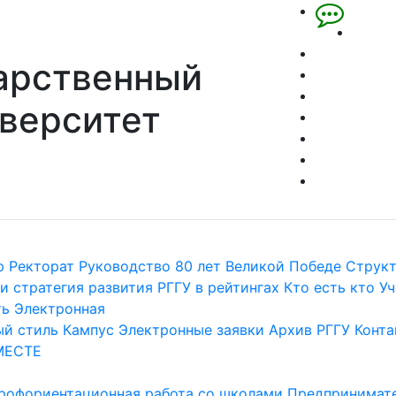
арственный
верситет
р
Ректорат
Руководство
80 лет Великой Победе
Струк
и стратегия развития
РГГУ в рейтингах
Кто есть кто
Уч
ть
Электронная
й стиль
Кампус
Электронные заявки
Архив РГГУ
Конта
МЕСТЕ
рофориентационная работа со школами
Предпринимате