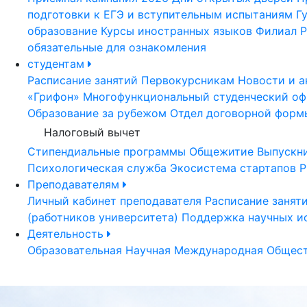
подготовки к ЕГЭ и вступительным испытаниям
Г
образование
Курсы иностранных языков
Филиал Р
обязательные для ознакомления
студентам
Расписание занятий
Первокурсникам
Новости и а
«Грифон»
Многофункциональный студенческий оф
Образование за рубежом
Отдел договорной форм
Налоговый вычет
Стипендиальные программы
Общежитие
Выпускн
Психологическая служба
Экосистема стартапов Р
Преподавателям
Личный кабинет преподавателя
Расписание занят
(работников университета)
Поддержка научных и
Деятельность
Образовательная
Научная
Международная
Общест