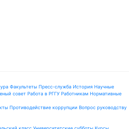
тура
Факультеты
Пресс-служба
История
Научные
еный совет
Работа в РГГУ
Работникам
Нормативные
кты
Противодействие коррупции
Вопрос руководству
льский класс
Университетские субботы
Курсы