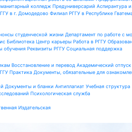
уманитарный колледж
Предуниверсарий
Аспирантура и
ГГУ в г. Домодедово
Филиал РГГУ в Республике Гватем
нонсы студенческой жизни
Департамент по работе с 
ис
Библиотека
Центр карьеры
Работа в РГГУ
Образова
ы обучения
Реквизиты РГГУ
Социальная поддержка
икам
Восстановление и перевод
Академический отпуск
ГГУ
Практика
Документы, обязательные для ознакомле
ий
Документы и бланки
Антиплагиат
Учебная структура
сследований
Психологическая служба
венная
Издательская