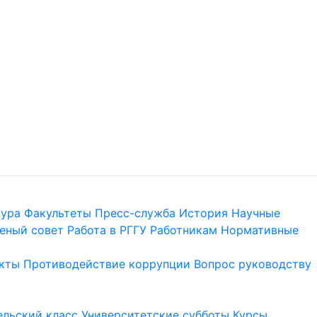
тура
Факультеты
Пресс-служба
История
Научные
еный совет
Работа в РГГУ
Работникам
Нормативные
кты
Противодействие коррупции
Вопрос руководству
льский класс
Университетские субботы
Курсы