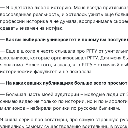
― Я с детства люблю историю. Меня всегда притягивал
воссозданная реальность, и хотелось узнать еще больш
профессии историка я не думала, воспринимала скорее
сдавать экзамен на истфак.
― Как вы выбирали университет и почему вы поступи
― Еще в школе я часто слышала про РГГУ от учительн
школьников, которые организовывал РГГУ. Для меня бы
я знакома. Более того, я знала, что РГГУ – отличный 
исторический факультет и не пожалела.
― На каких ваших публикациях больше всего просмотр
― Большая часть моей аудитории – молодые люди от 20
снимаю видео не только по истории, но и по мифологи
миллионов – набирали ролики по русским былинам.
Я сняла серию про богатырш, про самую страшную рус
удивились самому существованию воительниц в русски