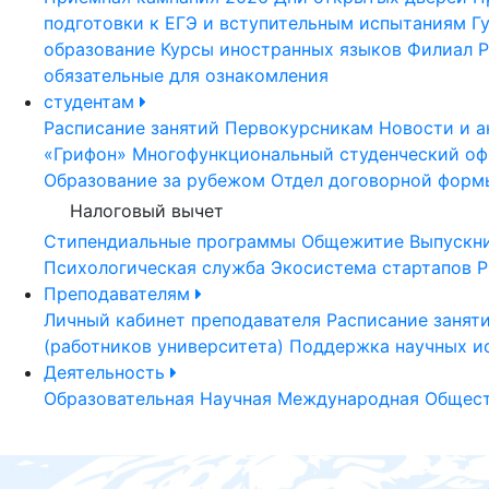
подготовки к ЕГЭ и вступительным испытаниям
Г
образование
Курсы иностранных языков
Филиал Р
обязательные для ознакомления
студентам
Расписание занятий
Первокурсникам
Новости и а
«Грифон»
Многофункциональный студенческий оф
Образование за рубежом
Отдел договорной форм
Налоговый вычет
Стипендиальные программы
Общежитие
Выпускн
Психологическая служба
Экосистема стартапов Р
Преподавателям
Личный кабинет преподавателя
Расписание занят
(работников университета)
Поддержка научных и
Деятельность
Образовательная
Научная
Международная
Общест