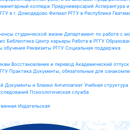
уманитарный колледж
Предуниверсарий
Аспирантура и
ГГУ в г. Домодедово
Филиал РГГУ в Республике Гватем
нонсы студенческой жизни
Департамент по работе с 
ис
Библиотека
Центр карьеры
Работа в РГГУ
Образова
ы обучения
Реквизиты РГГУ
Социальная поддержка
икам
Восстановление и перевод
Академический отпуск
ГГУ
Практика
Документы, обязательные для ознакомле
ий
Документы и бланки
Антиплагиат
Учебная структура
сследований
Психологическая служба
венная
Издательская