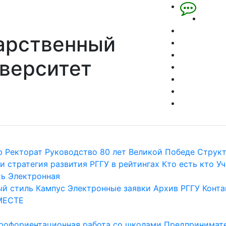
арственный
верситет
р
Ректорат
Руководство
80 лет Великой Победе
Струк
и стратегия развития
РГГУ в рейтингах
Кто есть кто
Уч
ть
Электронная
й стиль
Кампус
Электронные заявки
Архив РГГУ
Конта
МЕСТЕ
рофориентационная работа со школами
Предпринимате