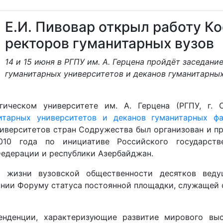
Е.И. Пивовар открыл работу К
ректоров гуманитарных вузов
14 и 15 июня в РГПУ им. А. Герцена пройдёт заседан
гуманитарных университетов и деканов гуманитарных
ическом университете им. А. Герцена (РГПУ, г. С
тарных университетов и деканов гуманитарных фа
верситетов стран Содружества был организован и про
010 года по инициативе Российского государстве
дерации и республики Азербайджан.
жизни вузовской общественности десятков ведущ
ании Форуму статуса постоянной площадки, служащей 
денции, характеризующие развитие мирового высш