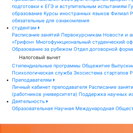
подготовки к ЕГЭ и вступительным испытаниям
Г
образование
Курсы иностранных языков
Филиал Р
обязательные для ознакомления
студентам
Расписание занятий
Первокурсникам
Новости и а
«Грифон»
Многофункциональный студенческий оф
Образование за рубежом
Отдел договорной форм
Налоговый вычет
Стипендиальные программы
Общежитие
Выпускн
Психологическая служба
Экосистема стартапов Р
Преподавателям
Личный кабинет преподавателя
Расписание занят
(работников университета)
Поддержка научных и
Деятельность
Образовательная
Научная
Международная
Общест