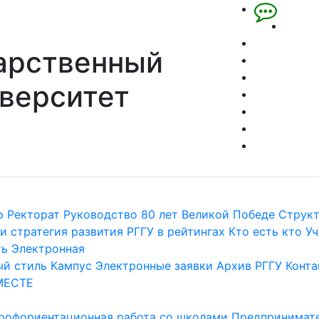
арственный
верситет
р
Ректорат
Руководство
80 лет Великой Победе
Струк
и стратегия развития
РГГУ в рейтингах
Кто есть кто
Уч
ть
Электронная
й стиль
Кампус
Электронные заявки
Архив РГГУ
Конта
МЕСТЕ
рофориентационная работа со школами
Предпринимате