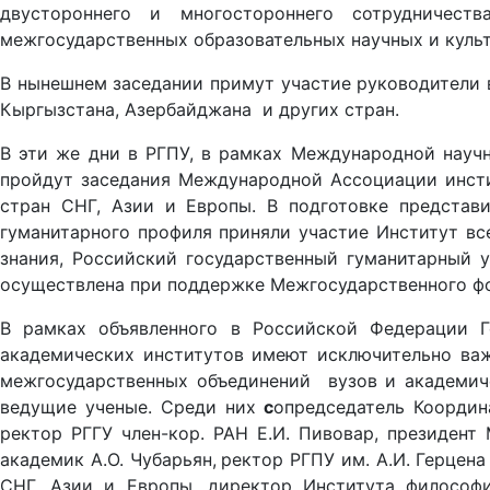
двустороннего и многостороннего сотрудничес
межгосударственных образовательных научных и куль
В нынешнем заседании примут участие руководители в
Кыргызстана, Азербайджана и других стран.
В эти же дни в РГПУ, в рамках Международной научн
пройдут заседания Международной Ассоциации инсти
стран СНГ, Азии и Европы. В подготовке представи
гуманитарного профиля приняли участие Институт вс
знания, Российский государственный гуманитарный у
осуществлена при поддержке Межгосударственного фо
В рамках объявленного в Российской Федерации Го
академических институтов имеют исключительно важ
межгосударственных объединений вузов и академиче
ведущие ученые. Среди них
с
опредседатель Координ
ректор РГГУ член-кор. РАН Е.И. Пивовар, президен
академик А.О. Чубарьян,
ректор РГПУ им. А.И. Герцена
СНГ, Азии и Европы, директор Института философии