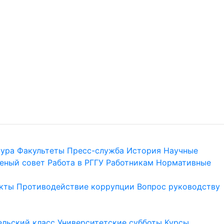
тура
Факультеты
Пресс-служба
История
Научные
еный совет
Работа в РГГУ
Работникам
Нормативные
кты
Противодействие коррупции
Вопрос руководству
льский класс
Университетские субботы
Курсы