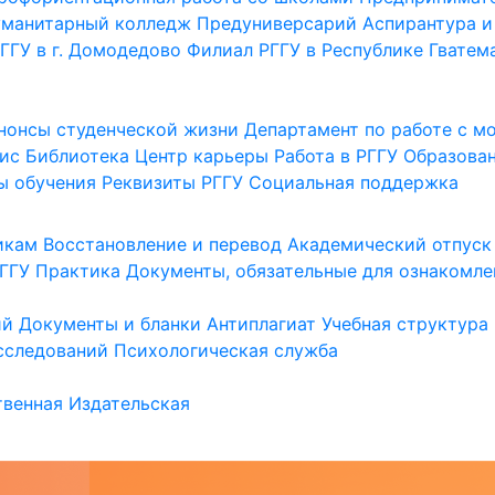
уманитарный колледж
Предуниверсарий
Аспирантура и
ГГУ в г. Домодедово
Филиал РГГУ в Республике Гватем
нонсы студенческой жизни
Департамент по работе с 
ис
Библиотека
Центр карьеры
Работа в РГГУ
Образова
ы обучения
Реквизиты РГГУ
Социальная поддержка
икам
Восстановление и перевод
Академический отпуск
ГГУ
Практика
Документы, обязательные для ознакомле
ий
Документы и бланки
Антиплагиат
Учебная структура
сследований
Психологическая служба
венная
Издательская