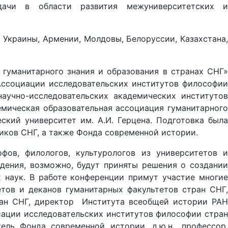
дачи в области развития межуниверситетских и
 Украины, Армении, Молдовы, Белоруссии, Казахстана,
гуманитарного знания и образования в странах СНГ»
ссоциации исследовательских институтов философии
аучно-исследовательских академических институтов
мическая образовательная ассоциация гуманитарного
ский университет им. А.И. Герцена. Подготовка была
иков СНГ, а также Фонда современной истории.
ов, филологов, культурологов из университетов и
дения, возможно, будут приняты решения о создании
 наук. В работе конференции примут участие многие
тов и деканов гуманитарных факультетов стран СНГ,
ран СНГ, директор Института всеобщей истории РАН
иации исследовательских институтов философии стран
ль Фонда современной истории, д.ю.н., профессор,