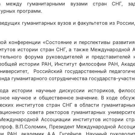
тва между гуманитарными вузами стран СНГ, за
турных программ.
едущих гуманитарных вузов и факультетов из России,
ой конференции «Состояние и перспективы развития 
тутов истории стран СНГ, а также Международной А
тельного форума руководителей и представителей н
еобщей истории РАН, Институт философии РАН, Акаде
ниверситет, Российский государственный педагогиче
нда гуманитарного сотрудничества государств-участн
да истории научные дискуссии историков, философ
ное научное и общественное значение. В ходе обсуж
ских институтов стран СНГ в области гуманитарных
ационного совета ректоров гуманитарных университе
т Международной Ассоциации институтов истории ст
проф. В.П.Соломин, Президент Международной Ассоц
 РАН, академик А.А. Гусейнов, Научный руководите