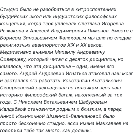
Стыдно было не разобраться в хитросплетениях
буддийских школ или индуистских философских
концепций, когда тебя увлекали Светлана Игоревна
Рыжакова и Алексей Владимирович Пименов. Вместе с
Борисом Зиновьевичем Фаликовым мы шли по следам
религиозных авантюристов XIX и XX веков.
Медитативно внимали Михаилу Андреевичу
Сиверцеву, который читал с десяток дисциплин, но
казалось, что эта дисциплина – одна, имени его
самого. Андрей Андреевич Игнатьев атаковал наш мозг
и заставлял его работать. Константин Анатольевич
Скворчевский раскладывал по полочкам весь наш
историко-философский багаж, накопленный за три
года. С Николаем Витальевичем Шабуровым
Иалдабаоф становился родным и близким, а перед
Анной Ильиничной Шмаиной-Великановой было
просто бесконечно стыдно, если имена Маккавеев не
говорили тебе так много, как должны.