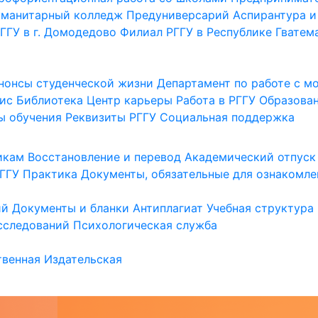
уманитарный колледж
Предуниверсарий
Аспирантура и
ГГУ в г. Домодедово
Филиал РГГУ в Республике Гватем
нонсы студенческой жизни
Департамент по работе с 
ис
Библиотека
Центр карьеры
Работа в РГГУ
Образова
ы обучения
Реквизиты РГГУ
Социальная поддержка
икам
Восстановление и перевод
Академический отпуск
ГГУ
Практика
Документы, обязательные для ознакомле
ий
Документы и бланки
Антиплагиат
Учебная структура
сследований
Психологическая служба
венная
Издательская