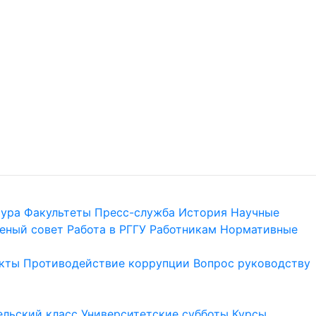
тура
Факультеты
Пресс-служба
История
Научные
еный совет
Работа в РГГУ
Работникам
Нормативные
кты
Противодействие коррупции
Вопрос руководству
льский класс
Университетские субботы
Курсы