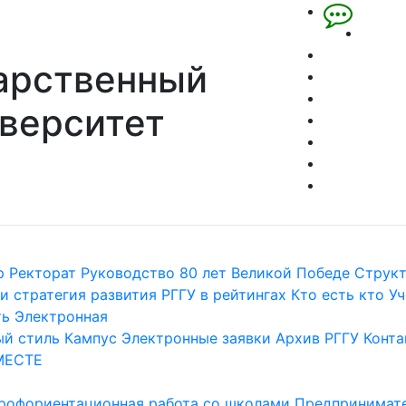
арственный
верситет
р
Ректорат
Руководство
80 лет Великой Победе
Струк
и стратегия развития
РГГУ в рейтингах
Кто есть кто
Уч
ть
Электронная
й стиль
Кампус
Электронные заявки
Архив РГГУ
Конта
МЕСТЕ
рофориентационная работа со школами
Предпринимате