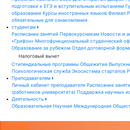
подготовки к ЕГЭ и вступительным испытаниям
Г
образование
Курсы иностранных языков
Филиал Р
обязательные для ознакомления
студентам
Расписание занятий
Первокурсникам
Новости и а
«Грифон»
Многофункциональный студенческий оф
Образование за рубежом
Отдел договорной форм
Налоговый вычет
Стипендиальные программы
Общежитие
Выпускн
Психологическая служба
Экосистема стартапов Р
Преподавателям
Личный кабинет преподавателя
Расписание занят
(работников университета)
Поддержка научных и
Деятельность
Образовательная
Научная
Международная
Общест