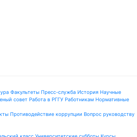
тура
Факультеты
Пресс-служба
История
Научные
еный совет
Работа в РГГУ
Работникам
Нормативные
кты
Противодействие коррупции
Вопрос руководству
льский класс
Университетские субботы
Курсы