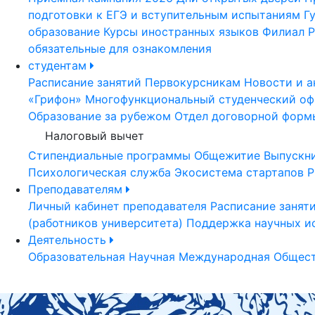
подготовки к ЕГЭ и вступительным испытаниям
Г
образование
Курсы иностранных языков
Филиал Р
обязательные для ознакомления
студентам
Расписание занятий
Первокурсникам
Новости и а
«Грифон»
Многофункциональный студенческий оф
Образование за рубежом
Отдел договорной форм
Налоговый вычет
Стипендиальные программы
Общежитие
Выпускн
Психологическая служба
Экосистема стартапов Р
Преподавателям
Личный кабинет преподавателя
Расписание занят
(работников университета)
Поддержка научных и
Деятельность
Образовательная
Научная
Международная
Общест