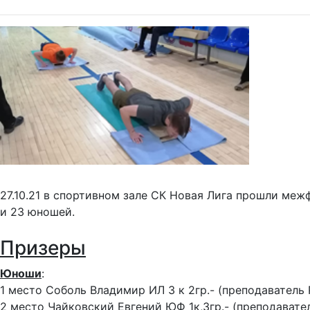
27.10.21 в спортивном зале СК Новая Лига прошли меж
и 23 юношей.
Призеры
Юноши
:
1 место Соболь Владимир ИЛ 3 к 2гр.- (преподаватель 
2 место Чайковский Евгений ЮФ 1к,3гр.- (преподавател