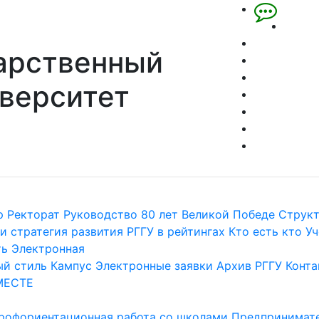
арственный
верситет
р
Ректорат
Руководство
80 лет Великой Победе
Струк
и стратегия развития
РГГУ в рейтингах
Кто есть кто
Уч
ть
Электронная
й стиль
Кампус
Электронные заявки
Архив РГГУ
Конта
МЕСТЕ
рофориентационная работа со школами
Предпринимате