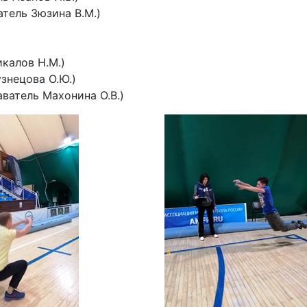
атель Зюзина В.М.)
калов Н.М.)
знецова О.Ю.)
аватель Махонина О.В.)