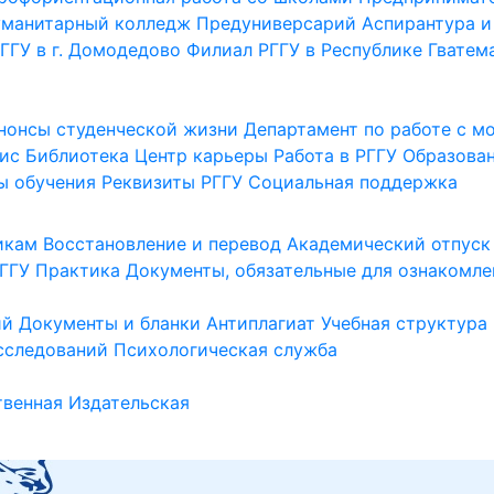
уманитарный колледж
Предуниверсарий
Аспирантура и
ГГУ в г. Домодедово
Филиал РГГУ в Республике Гватем
нонсы студенческой жизни
Департамент по работе с 
ис
Библиотека
Центр карьеры
Работа в РГГУ
Образова
ы обучения
Реквизиты РГГУ
Социальная поддержка
икам
Восстановление и перевод
Академический отпуск
ГГУ
Практика
Документы, обязательные для ознакомле
ий
Документы и бланки
Антиплагиат
Учебная структура
сследований
Психологическая служба
венная
Издательская