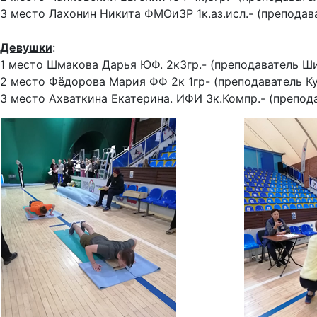
3 место Лахонин Никита ФМОиЗР 1к.аз.исл.- (преподав
Девушки
:
1 место Шмакова Дарья ЮФ. 2к3гр.- (преподаватель Ши
2 место Фёдорова Мария ФФ 2к 1гр- (преподаватель Ку
3 место Ахваткина Екатерина. ИФИ 3к.Компр.- (препод