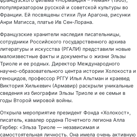
французского фильма «Нормандия – Неман» (1960),
популяризатором русской и советской культуры во
Франции. Ей посвящены стихи Луи Арагона, рисунки
Анри Матисса, платье Ив Сен-Лорана.
Французские хранители наследия писательницы,
сотрудники Российского государственного архива
литературы и искусства (РГАЛИ) представили новые
малоизвестные факты и документы о жизни Эльзы
Триоле и ее родных. Директор Международного
научно-образовательного центра истории Холокоста и
геноцидов, профессор РГГУ Илья Альтман и краевед
Виктория Хилькевич (Армавир) раскрыли уникальные
сведения из биографии Эльзы Триоле и ее семьи в
годы Второй мировой войны.
Открыла мероприятие президент Фонда «Холокост»,
писатель, кавалер ордена Почетного легиона Алла
Гербер: «Эльза Триоле — независимая и
самостоятельная личность. Она имела очень активную