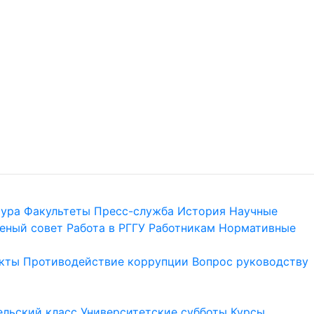
тура
Факультеты
Пресс-служба
История
Научные
еный совет
Работа в РГГУ
Работникам
Нормативные
кты
Противодействие коррупции
Вопрос руководству
льский класс
Университетские субботы
Курсы