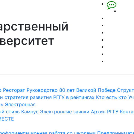
арственный
верситет
р
Ректорат
Руководство
80 лет Великой Победе
Струк
и стратегия развития
РГГУ в рейтингах
Кто есть кто
Уч
ть
Электронная
й стиль
Кампус
Электронные заявки
Архив РГГУ
Конта
МЕСТЕ
рофориентационная работа со школами
Предпринимате