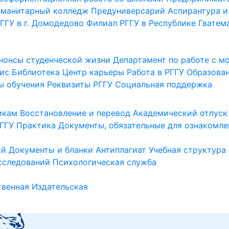
уманитарный колледж
Предуниверсарий
Аспирантура и
ГГУ в г. Домодедово
Филиал РГГУ в Республике Гватем
нонсы студенческой жизни
Департамент по работе с 
ис
Библиотека
Центр карьеры
Работа в РГГУ
Образова
ы обучения
Реквизиты РГГУ
Социальная поддержка
икам
Восстановление и перевод
Академический отпуск
ГГУ
Практика
Документы, обязательные для ознакомле
ий
Документы и бланки
Антиплагиат
Учебная структура
сследований
Психологическая служба
венная
Издательская