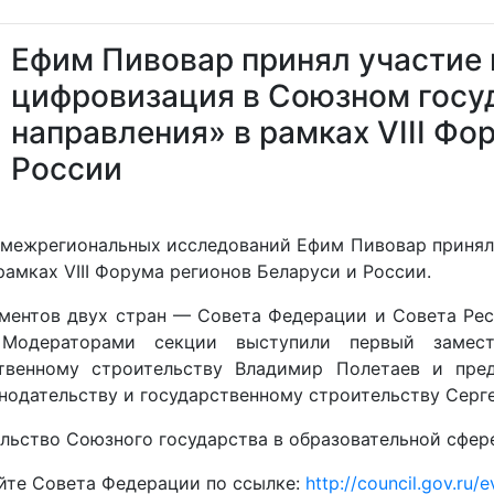
Ефим Пивовар принял участие 
цифровизация в Союзном госу
направления» в рамках VIII Фо
России
 межрегиональных исследований Ефим Пивовар принял 
амках VIII Форума регионов Беларуси и России.
ментов двух стран — Совета Федерации и Совета Рес
одераторами секции выступили первый замести
ственному строительству Владимир Полетаев и пре
нодательству и государственному строительству Серг
льство Союзного государства в образовательной сфер
йте Совета Федерации по ссылке:
http://council.gov.ru