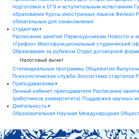
подготовки к ЕГЭ и вступительным испытаниям
Г
образование
Курсы иностранных языков
Филиал Р
обязательные для ознакомления
студентам
Расписание занятий
Первокурсникам
Новости и а
«Грифон»
Многофункциональный студенческий оф
Образование за рубежом
Отдел договорной форм
Налоговый вычет
Стипендиальные программы
Общежитие
Выпускн
Психологическая служба
Экосистема стартапов Р
Преподавателям
Личный кабинет преподавателя
Расписание занят
(работников университета)
Поддержка научных и
Деятельность
Образовательная
Научная
Международная
Общест