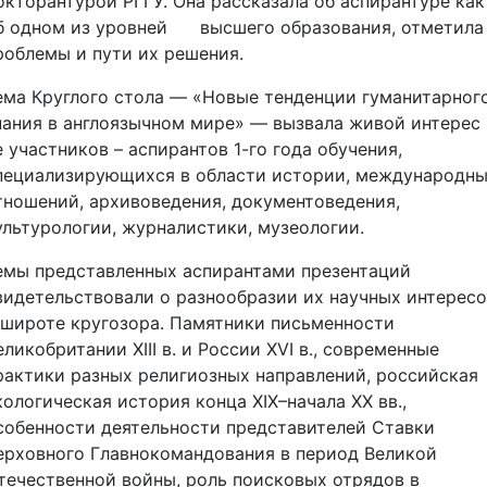
окторантурой РГГУ. Она рассказала об аспирантуре как
б одном из уровней высшего образования, отметила
роблемы и пути их решения.
ема Круглого стола — «Новые тенденции гуманитарног
нания в англоязычном мире» — вызвала живой интерес
е участников – аспирантов 1-го года обучения,
пециализирующихся в области истории, международн
тношений, архивоведения, документоведения,
ультурологии, журналистики, музеологии.
емы представленных аспирантами презентаций
видетельствовали о разнообразии их научных интерес
 широте кругозора. Памятники письменности
еликобритании XIII в. и России XVI в., современные
рактики разных религиозных направлений, российская
кологическая история конца XIX–начала XX вв.,
собенности деятельности представителей Ставки
ерховного Главнокомандования в период Великой
течественной войны, роль поисковых отрядов в