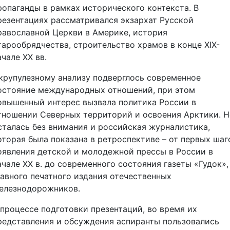
ропаганды в рамках исторического контекста. В
резентациях рассматривался экзархат Русской
равославной Церкви в Америке, история
тарообрядчества, строительство храмов в конце XIX-
ачале XX вв.
крупулезному анализу подверглось современное
остояние международных отношений, при этом
овышенный интерес вызвала политика России в
тношении Северных территорий и освоения Арктики. Н
сталась без внимания и российская журналистика,
оторая была показана в ретроспективе – от первых шаг
оявления детской и молодежной прессы в России в
ачале XX в. до современного состояния газеты «Гудок»,
лавного печатного издания отечественных
елезнодорожников.
 процессе подготовки презентаций, во время их
редставления и обсуждения аспиранты пользовались