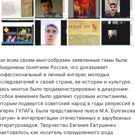
ри всем своем многообразии заявленные темы были
бъединены понятием Россия, что доказывает
рофессиональный и личный интерес молодых
сследователей к своей стране, ее истории и культуре.
десь многое было продемонстрировано в диахронии.
собое внимания было уделено суровым испытаниям,
оторым подвергся советский народ в годы репрессий в
агерях ГУЛАГа. Была представлена пьеса М.А. Булгаков
Батум» в интерпретации отечественных и зарубежных
итературоведов. Творчество Евгения Евтушенко
рактовалось как носитель определенного рода