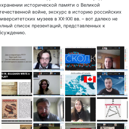
охранении исторической памяти о Великой
течественной войне, экскурс в историю российских
ниверситетских музеев в XX-XXI вв. – вот далеко не
олный список презентаций, представленных к
бсуждению.