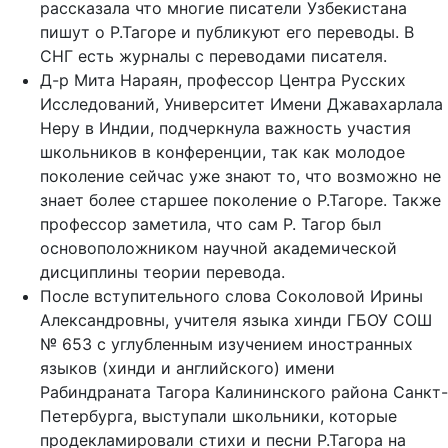
рассказала что многие писатели Узбекистана
пишут о Р.Тагоре и публикуют его переводы. В
СНГ есть журналы с переводами писателя.
Д-р Мита Нараян, профессор Центра Русских
Исследований, Университет Имени Джавахарлала
Неру в Индии, подчеркнула важность участия
школьников в конференции, так как молодое
поколение сейчас уже знают то, что возможно не
знает более старшее поколение о Р.Тагоре. Также
профессор заметила, что сам Р. Тагор был
основоположником научной академической
дисциплины теории перевода.
После вступительного слова Соколовой Ирины
Александровны, учителя языка хинди ГБОУ СОШ
№ 653 с углубленным изучением иностранных
языков (хинди и английского) имени
Рабиндраната Тагора Калининского района Санкт-
Петербурга, выступали школьники, которые
продекламировали стихи и песни Р.Тагора на