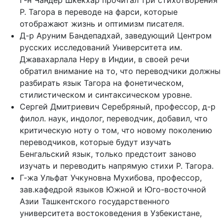
Г-н Чандер Шкекхар прочитал три стихотворения
Р. Тагора в переводе на фарси, которые
отображают жизнь и оптимизм писателя.
Д-р Аруним Бандепадхай, заведующий Центром
русских исследований Университета им.
Джавахарлала Неру в Индии, в своей речи
обратил внимание на то, что переводчики должны
разбирать язык Тагора на фонетическом,
стилистическом и синтаксическом уровне.
Сергей Дмитриевич Серебряный, профессор, д-р
филол. наук, индолог, переводчик, добавил, что
критическую ноту о том, что новому поколению
переводчиков, которые будут изучать
Бенгальский язык, только предстоит заново
изучать и переводить напрямую стихи Р. Тагора.
Г-жа Ульфат Учкуновна Мухибова, профессор,
зав.кафедрой языков Южной и Юго-восточной
Азии Ташкентского государственного
университета востоковедения в Узбекистане,